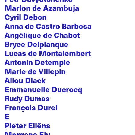
Marlon de Azambuja
Cyril Debon
Anna de Castro Barbosa
Angélique de Chabot
Bryce Delplanque
Lucas de Montalembert
Antonin Detemple
Marie de Villepin
Aliou Diack
Emmanuelle Ducrocq
Rudy Dumas
François Durel
E
Pieter Eliëns
Morgane Ely