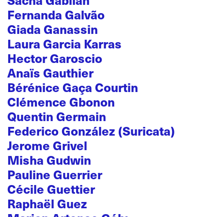
Fernanda Galvão
Giada Ganassin
Laura Garcia Karras
Hector Garoscio
Anaïs Gauthier
Bérénice Gaça Courtin
Clémence Gbonon
Quentin Germain
Federico González (Suricata)
Jerome Grivel
Misha Gudwin
Pauline Guerrier
Cécile Guettier
Raphaël Guez