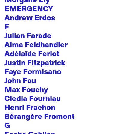
EMERGENCY
Andrew Erdos
F
Julian Farade
Alma Feldhandler
Adélaïde Feriot
Justin Fitzpatrick
Faye Formisano
John Fou
Max Fouchy
Cledia Fourniau
Henri Frachon
Bérangère Fromont
G
Sacha Gabilan