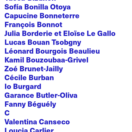
Sofía Bonilla Otoya
Capucine Bonneterre
François Bonnot
Julia Borderie et Eloïse Le Gallo
Lucas Bouan Tsobgny
Léonard Bourgois Beaulieu
Kamil Bouzoubaa-Grivel
Zoé Brunet-Jailly
Cécile Burban
Io Burgard
Garance Butler-Oliva
Fanny Béguély
C
Valentina Canseco
Loucia Carlier