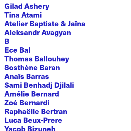
Gilad Ashery
Tina Atami
Atelier Baptiste & Jaïna
Aleksandr Avagyan
B
Ece Bal
Thomas Ballouhey
Sosthène Baran
Anaïs Barras
Sami Benhadj Djilali
Amélie Bernard
Zoé Bernardi
Raphaëlle Bertran
Luca Beux-Prere
Yacob Bizuneh