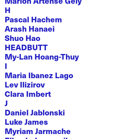
Marion Artense Gély
H
Pascal Hachem
Arash Hanaei
Shuo Hao
HEADBUTT
My-Lan Hoang-Thuy
I
Maria Ibanez Lago
Lev Ilizirov
Clara Imbert
J
Daniel Jablonski
Luke James
Myriam Jarmache