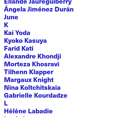
Ellande Jaureguiberry
Ángela Jiménez Durán
June
K
Kai Yoda
Kyoko Kasuya
Farid Kati
Alexandre Khondji
Morteza Khosravi
Tilhenn Klapper
Margaux Knight
Nina Koltchitskaia
Gabrielle Kourdadze
L
Hélène Labadie