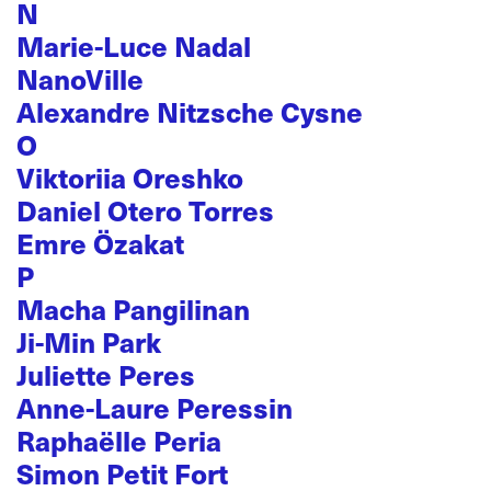
N
Marie-Luce Nadal
NanoVille
Alexandre Nitzsche Cysne
O
Viktoriia Oreshko
Daniel Otero Torres
Emre Özakat
P
Macha Pangilinan
Ji-Min Park
Juliette Peres
Anne-Laure Peressin
Raphaëlle Peria
Simon Petit Fort