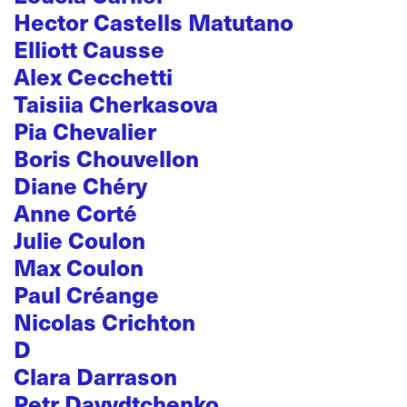
Hector Castells Matutano
Elliott Causse
Alex Cecchetti
Taisiia Cherkasova
Pia Chevalier
Boris Chouvellon
Diane Chéry
Anne Corté
Julie Coulon
Max Coulon
Paul Créange
Nicolas Crichton
D
Clara Darrason
Petr Davydtchenko