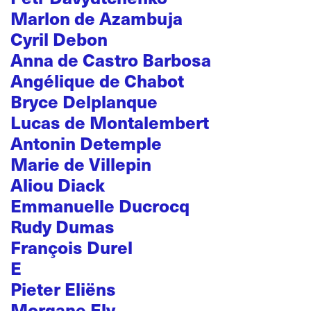
Marlon de Azambuja
Cyril Debon
Anna de Castro Barbosa
Angélique de Chabot
Bryce Delplanque
Lucas de Montalembert
Antonin Detemple
Marie de Villepin
Aliou Diack
Emmanuelle Ducrocq
Rudy Dumas
François Durel
E
Pieter Eliëns
Morgane Ely