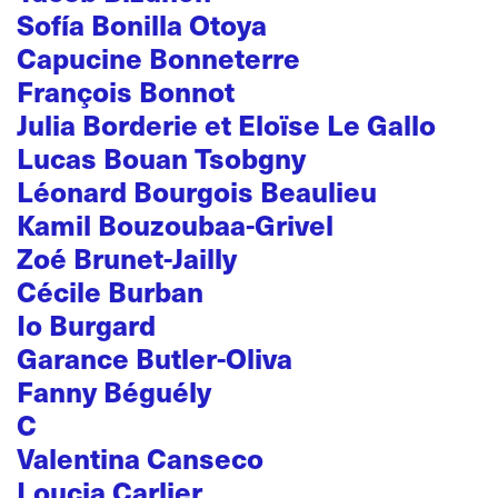
Sofía Bonilla Otoya
Capucine Bonneterre
François Bonnot
Julia Borderie et Eloïse Le Gallo
Lucas Bouan Tsobgny
Léonard Bourgois Beaulieu
Kamil Bouzoubaa-Grivel
Zoé Brunet-Jailly
Cécile Burban
Io Burgard
Garance Butler-Oliva
Fanny Béguély
C
Valentina Canseco
Loucia Carlier