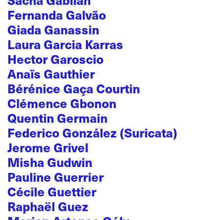
Fernanda Galvão
Giada Ganassin
Laura Garcia Karras
Hector Garoscio
Anaïs Gauthier
Bérénice Gaça Courtin
Clémence Gbonon
Quentin Germain
Federico González (Suricata)
Jerome Grivel
Misha Gudwin
Pauline Guerrier
Cécile Guettier
Raphaël Guez