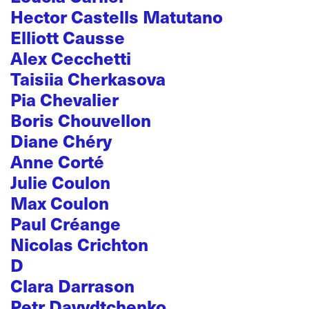
Hector Castells Matutano
Elliott Causse
Alex Cecchetti
Taisiia Cherkasova
Pia Chevalier
Boris Chouvellon
Diane Chéry
Anne Corté
Julie Coulon
Max Coulon
Paul Créange
Nicolas Crichton
D
Clara Darrason
Petr Davydtchenko