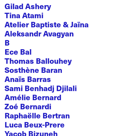
Gilad Ashery
Tina Atami
Atelier Baptiste & Jaïna
Aleksandr Avagyan
B
Ece Bal
Thomas Ballouhey
Sosthène Baran
Anaïs Barras
Sami Benhadj Djilali
Amélie Bernard
Zoé Bernardi
Raphaëlle Bertran
Luca Beux-Prere
Yacob Bizuneh