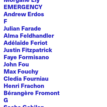
EMERGENCY
Andrew Erdos
F
Julian Farade
Alma Feldhandler
Adélaïde Feriot
Justin Fitzpatrick
Faye Formisano
John Fou
Max Fouchy
Cledia Fourniau
Henri Frachon
Bérangère Fromont
G
Sacha Gabilan