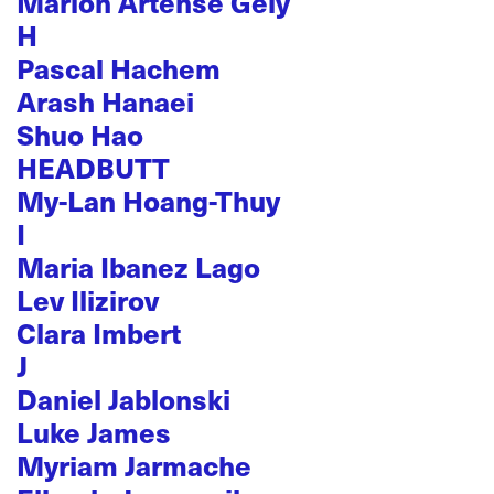
Marion Artense Gély
H
Pascal Hachem
Arash Hanaei
Shuo Hao
HEADBUTT
My-Lan Hoang-Thuy
I
Maria Ibanez Lago
Lev Ilizirov
Clara Imbert
J
Daniel Jablonski
Luke James
Myriam Jarmache