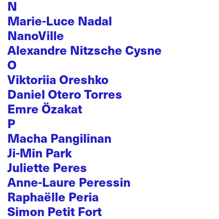
N
Marie-Luce Nadal
NanoVille
Alexandre Nitzsche Cysne
O
Viktoriia Oreshko
Daniel Otero Torres
Emre Özakat
P
Macha Pangilinan
Ji-Min Park
Juliette Peres
Anne-Laure Peressin
Raphaëlle Peria
Simon Petit Fort