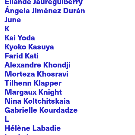
Ellande Jaureguiberry
Ángela Jiménez Durán
June
K
Kai Yoda
Kyoko Kasuya
Farid Kati
Alexandre Khondji
Morteza Khosravi
Tilhenn Klapper
Margaux Knight
Nina Koltchitskaia
Gabrielle Kourdadze
L
Hélène Labadie