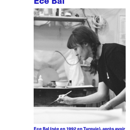
Ece Bal
Ece Bal (née en 1992 en Turquie), après avoir