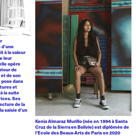
ar
e d’une
t à la valeur
e leur
elle opère
utour de
u et de son
e pose dans
tures et
à la suite
rices. Ses
ecture de la
la saisie d’un
Kenia Almaraz Murillo (née en 1994 à Santa
Cruz de la Sierra en Bolivie) est diplômée de
l’Ecole des Beaux-Arts de Paris en 2020