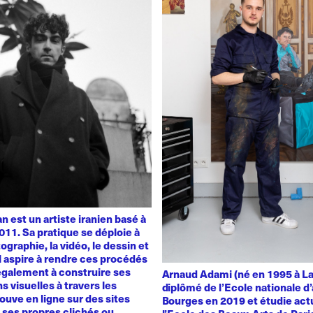
 est un artiste iranien basé à
011. Sa pratique se déploie à
ographie, la vidéo, le dessin et
 Il aspire à rendre ces procédés
également à construire ses
Arnaud Adami (né en 1995 à La
s visuelles à travers les
diplômé de l’Ecole nationale d’
rouve en ligne sur des sites
Bourges en 2019 et étudie act
t ses propres clichés ou