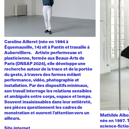
Caroline Ailleret (née en 1994 à
Équemauville, 14) vit à Pantin et travaille à
Aubervilliers. Artiste performeuse et
plasticienne, formée aux Beaux-Arts de
Paris (DNSAP 2024), elle développe une
recherche autour de la trace et de la portée
du geste, à travers des formes mêlant
performance, vidéo, photographie et
installation. Par des dispositifs minimaux,
son travail interroge les relations sensibles
et ambiguës entre corps, espace et temps.
Souvent insaisissables dans leur entièreté,
ses pièces questionnent les cadres de
monstration et ouvrent l’attention vers un
Mathilde Albou
ailleurs.
née en 1997. T
science-fictio
Site internet