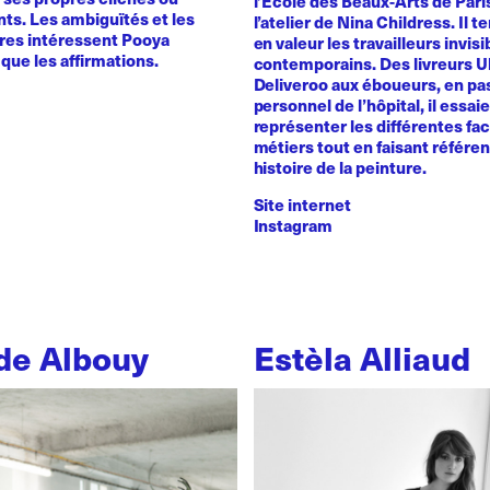
l’Ecole des Beaux-Arts de Pari
ts. Les ambiguïtés et les
l’atelier de Nina Childress. Il 
ires intéressent Pooya
en valeur les travailleurs invisi
que les affirmations.
contemporains. Des livreurs 
Deliveroo aux éboueurs, en pas
personnel de l’hôpital, il essai
représenter les différentes fa
métiers tout en faisant référe
histoire de la peinture.
Site internet
Instagram
de Albouy
Estèla Alliaud