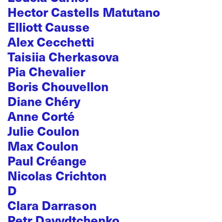
Hector Castells Matutano
Elliott Causse
Alex Cecchetti
Taisiia Cherkasova
Pia Chevalier
Boris Chouvellon
Diane Chéry
Anne Corté
Julie Coulon
Max Coulon
Paul Créange
Nicolas Crichton
D
Clara Darrason
Petr Davydtchenko