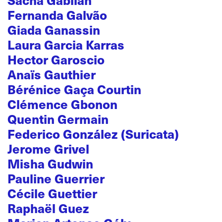
Fernanda Galvão
Giada Ganassin
Laura Garcia Karras
Hector Garoscio
Anaïs Gauthier
Bérénice Gaça Courtin
Clémence Gbonon
Quentin Germain
Federico González (Suricata)
Jerome Grivel
Misha Gudwin
Pauline Guerrier
Cécile Guettier
Raphaël Guez