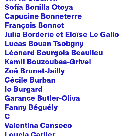
Sofía Bonilla Otoya
Capucine Bonneterre
François Bonnot
Julia Borderie et Eloïse Le Gallo
Lucas Bouan Tsobgny
Léonard Bourgois Beaulieu
Kamil Bouzoubaa-Grivel
Zoé Brunet-Jailly
Cécile Burban
Io Burgard
Garance Butler-Oliva
Fanny Béguély
C
Valentina Canseco
Loucia Carlier