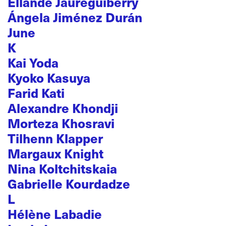
Ellande Jaureguiberry
Ángela Jiménez Durán
June
K
Kai Yoda
Kyoko Kasuya
Farid Kati
Alexandre Khondji
Morteza Khosravi
Tilhenn Klapper
Margaux Knight
Nina Koltchitskaia
Gabrielle Kourdadze
L
Hélène Labadie