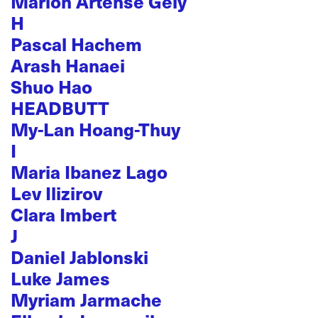
Marion Artense Gély
H
Pascal Hachem
Arash Hanaei
Shuo Hao
HEADBUTT
My-Lan Hoang-Thuy
I
Maria Ibanez Lago
Lev Ilizirov
Clara Imbert
J
Daniel Jablonski
Luke James
Myriam Jarmache