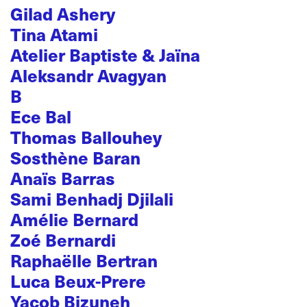
Gilad Ashery
Tina Atami
Atelier Baptiste & Jaïna
Aleksandr Avagyan
B
Ece Bal
Thomas Ballouhey
Sosthène Baran
Anaïs Barras
Sami Benhadj Djilali
Amélie Bernard
Zoé Bernardi
Raphaëlle Bertran
Luca Beux-Prere
Yacob Bizuneh