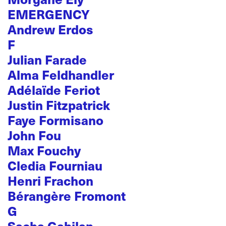
EMERGENCY
Andrew Erdos
F
Julian Farade
Alma Feldhandler
Adélaïde Feriot
Justin Fitzpatrick
Faye Formisano
John Fou
Max Fouchy
Cledia Fourniau
Henri Frachon
Bérangère Fromont
G
Sacha Gabilan