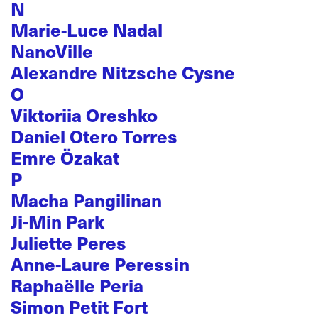
N
Marie-Luce Nadal
NanoVille
Alexandre Nitzsche Cysne
O
Viktoriia Oreshko
Daniel Otero Torres
Emre Özakat
P
Macha Pangilinan
Ji-Min Park
Juliette Peres
Anne-Laure Peressin
Raphaëlle Peria
Simon Petit Fort