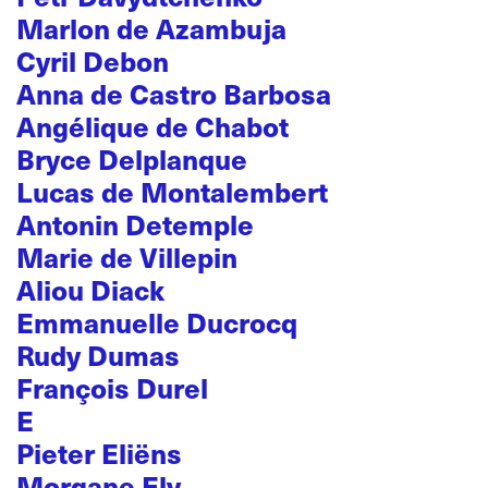
Marlon de Azambuja
Cyril Debon
Anna de Castro Barbosa
Angélique de Chabot
Bryce Delplanque
Lucas de Montalembert
Antonin Detemple
Marie de Villepin
Aliou Diack
Emmanuelle Ducrocq
Rudy Dumas
François Durel
E
Pieter Eliëns
Morgane Ely