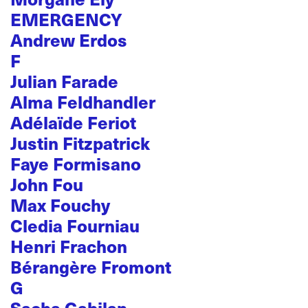
EMERGENCY
Andrew Erdos
F
Julian Farade
Alma Feldhandler
Adélaïde Feriot
Justin Fitzpatrick
Faye Formisano
John Fou
Max Fouchy
Cledia Fourniau
Henri Frachon
Bérangère Fromont
G
Sacha Gabilan