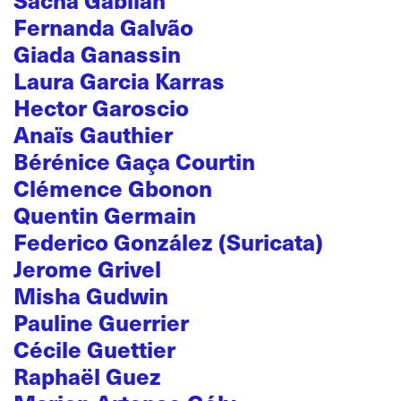
Fernanda Galvão
Giada Ganassin
Laura Garcia Karras
Hector Garoscio
Anaïs Gauthier
Bérénice Gaça Courtin
Clémence Gbonon
Quentin Germain
Federico González (Suricata)
Jerome Grivel
Misha Gudwin
Pauline Guerrier
Cécile Guettier
Raphaël Guez