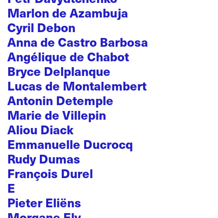
Marlon de Azambuja
Cyril Debon
Anna de Castro Barbosa
Angélique de Chabot
Bryce Delplanque
Lucas de Montalembert
Antonin Detemple
Marie de Villepin
Aliou Diack
Emmanuelle Ducrocq
Rudy Dumas
François Durel
E
Pieter Eliëns
Morgane Ely