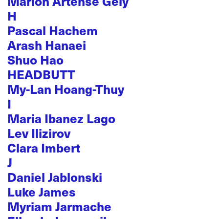
Marion Artense Gély
H
Pascal Hachem
Arash Hanaei
Shuo Hao
HEADBUTT
My-Lan Hoang-Thuy
I
Maria Ibanez Lago
Lev Ilizirov
Clara Imbert
J
Daniel Jablonski
Luke James
Myriam Jarmache