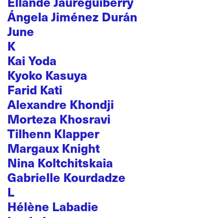
Ellande Jaureguiberry
Ángela Jiménez Durán
June
K
Kai Yoda
Kyoko Kasuya
Farid Kati
Alexandre Khondji
Morteza Khosravi
Tilhenn Klapper
Margaux Knight
Nina Koltchitskaia
Gabrielle Kourdadze
L
Hélène Labadie