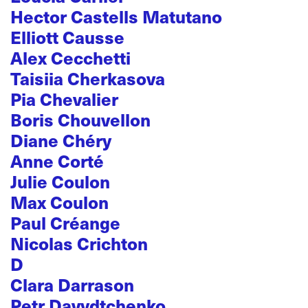
Hector Castells Matutano
Elliott Causse
Alex Cecchetti
Taisiia Cherkasova
Pia Chevalier
Boris Chouvellon
Diane Chéry
Anne Corté
Julie Coulon
Max Coulon
Paul Créange
Nicolas Crichton
D
Clara Darrason
Petr Davydtchenko