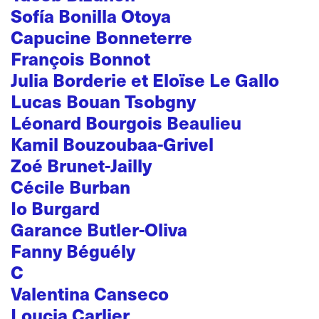
Sofía Bonilla Otoya
Capucine Bonneterre
François Bonnot
Julia Borderie et Eloïse Le Gallo
Lucas Bouan Tsobgny
Léonard Bourgois Beaulieu
Kamil Bouzoubaa-Grivel
Zoé Brunet-Jailly
Cécile Burban
Io Burgard
Garance Butler-Oliva
Fanny Béguély
C
Valentina Canseco
Loucia Carlier