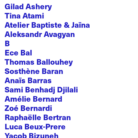
Gilad Ashery
Tina Atami
Atelier Baptiste & Jaïna
Aleksandr Avagyan
B
Ece Bal
Thomas Ballouhey
Sosthène Baran
Anaïs Barras
Sami Benhadj Djilali
Amélie Bernard
Zoé Bernardi
Raphaëlle Bertran
Luca Beux-Prere
Yacob Bizuneh