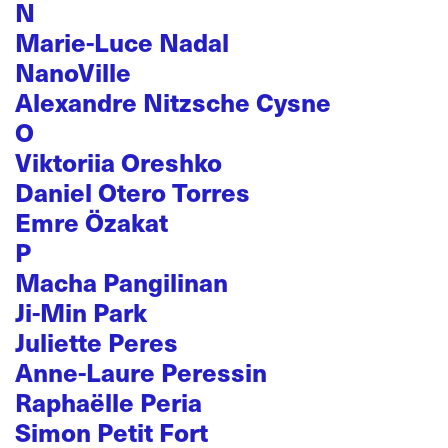
N
Marie-Luce Nadal
NanoVille
Alexandre Nitzsche Cysne
O
Viktoriia Oreshko
Daniel Otero Torres
Emre Özakat
P
Macha Pangilinan
Ji-Min Park
Juliette Peres
Anne-Laure Peressin
Raphaëlle Peria
Simon Petit Fort