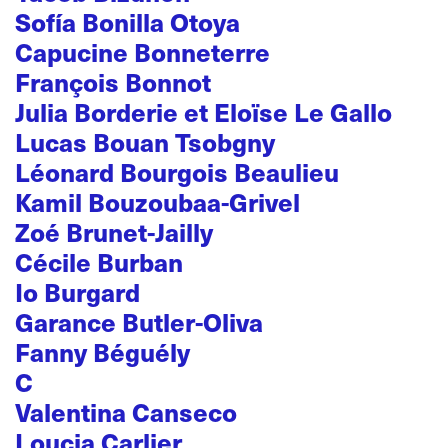
Sofía Bonilla Otoya
Capucine Bonneterre
François Bonnot
Julia Borderie et Eloïse Le Gallo
Lucas Bouan Tsobgny
Léonard Bourgois Beaulieu
Kamil Bouzoubaa-Grivel
Zoé Brunet-Jailly
Cécile Burban
Io Burgard
Garance Butler-Oliva
Fanny Béguély
C
Valentina Canseco
Loucia Carlier