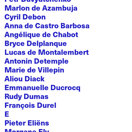
Marlon de Azambuja
Cyril Debon
Anna de Castro Barbosa
Angélique de Chabot
Bryce Delplanque
Lucas de Montalembert
Antonin Detemple
Marie de Villepin
Aliou Diack
Emmanuelle Ducrocq
Rudy Dumas
François Durel
E
Pieter Eliëns
Morgane Ely