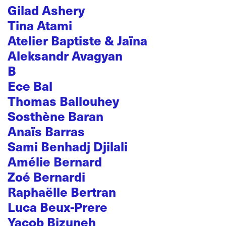
Gilad Ashery
Tina Atami
Atelier Baptiste & Jaïna
Aleksandr Avagyan
B
Ece Bal
Thomas Ballouhey
Sosthène Baran
Anaïs Barras
Sami Benhadj Djilali
Amélie Bernard
Zoé Bernardi
Raphaëlle Bertran
Luca Beux-Prere
Yacob Bizuneh