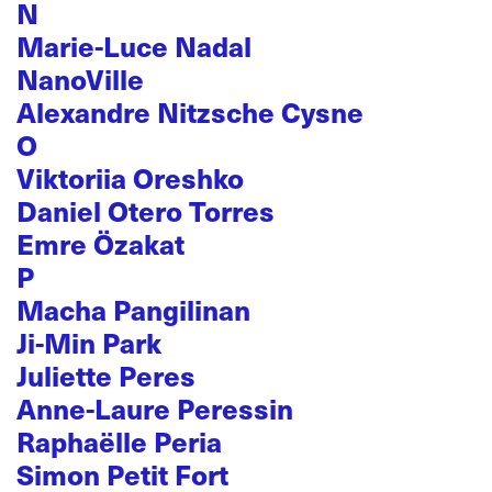
N
Marie-Luce Nadal
NanoVille
Alexandre Nitzsche Cysne
O
Viktoriia Oreshko
Daniel Otero Torres
Emre Özakat
P
Macha Pangilinan
Ji-Min Park
Juliette Peres
Anne-Laure Peressin
Raphaëlle Peria
Simon Petit Fort