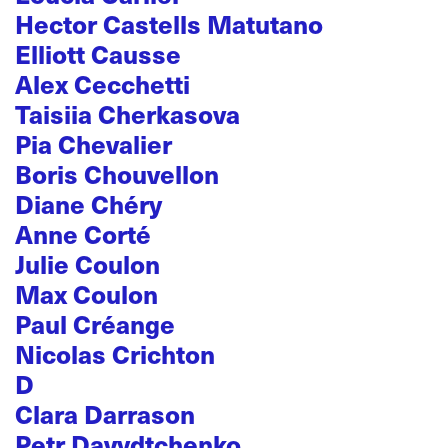
Hector Castells Matutano
Elliott Causse
Alex Cecchetti
Taisiia Cherkasova
Pia Chevalier
Boris Chouvellon
Diane Chéry
Anne Corté
Julie Coulon
Max Coulon
Paul Créange
Nicolas Crichton
D
Clara Darrason
Petr Davydtchenko