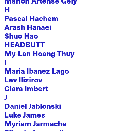
Marion Artense Gély
H
Pascal Hachem
Arash Hanaei
Shuo Hao
HEADBUTT
My-Lan Hoang-Thuy
I
Maria Ibanez Lago
Lev Ilizirov
Clara Imbert
J
Daniel Jablonski
Luke James
Myriam Jarmache