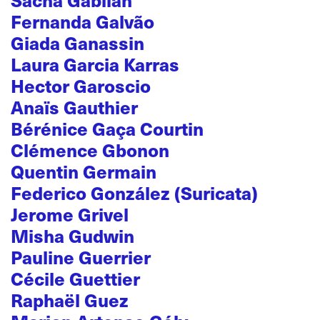
Sacha Gabilan
Fernanda Galvão
Giada Ganassin
Laura Garcia Karras
Hector Garoscio
Anaïs Gauthier
Bérénice Gaça Courtin
Clémence Gbonon
Quentin Germain
Federico González (Suricata)
Jerome Grivel
Misha Gudwin
Pauline Guerrier
Cécile Guettier
Raphaël Guez