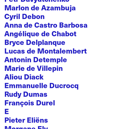
Marlon de Azambuja
Cyril Debon
Anna de Castro Barbosa
Angélique de Chabot
Bryce Delplanque
Lucas de Montalembert
Antonin Detemple
Marie de Villepin
Aliou Diack
Emmanuelle Ducrocq
Rudy Dumas
François Durel
E
Pieter Eliëns
Morgane Ely