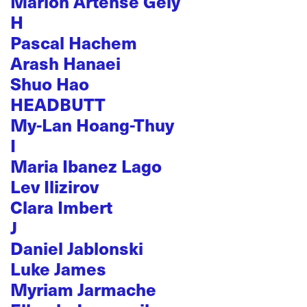
Marion Artense Gély
H
Pascal Hachem
Arash Hanaei
Shuo Hao
HEADBUTT
My-Lan Hoang-Thuy
I
Maria Ibanez Lago
Lev Ilizirov
Clara Imbert
J
Daniel Jablonski
Luke James
Myriam Jarmache