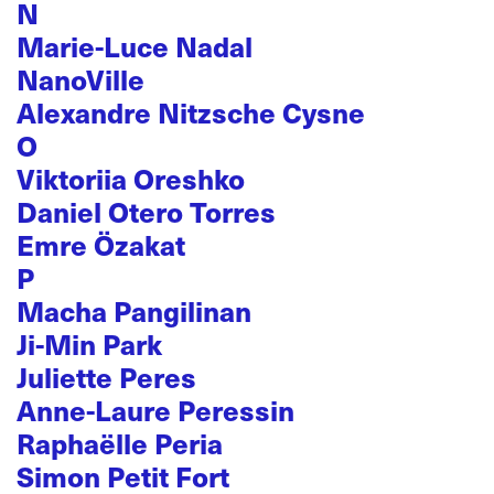
N
Marie-Luce Nadal
NanoVille
Alexandre Nitzsche Cysne
O
Viktoriia Oreshko
Daniel Otero Torres
Emre Özakat
P
Macha Pangilinan
Ji-Min Park
Juliette Peres
Anne-Laure Peressin
Raphaëlle Peria
Simon Petit Fort