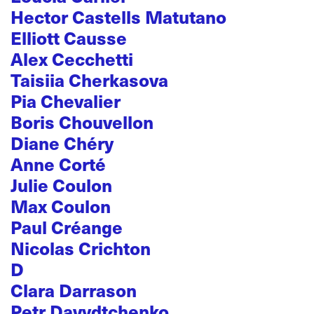
Hector Castells Matutano
Elliott Causse
Alex Cecchetti
Taisiia Cherkasova
Pia Chevalier
Boris Chouvellon
Diane Chéry
Anne Corté
Julie Coulon
Max Coulon
Paul Créange
Nicolas Crichton
D
Clara Darrason
Petr Davydtchenko