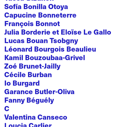
Sofía Bonilla Otoya
Capucine Bonneterre
François Bonnot
Julia Borderie et Eloïse Le Gallo
Lucas Bouan Tsobgny
Léonard Bourgois Beaulieu
Kamil Bouzoubaa-Grivel
Zoé Brunet-Jailly
Cécile Burban
Io Burgard
Garance Butler-Oliva
Fanny Béguély
C
Valentina Canseco
Loucia Carlier