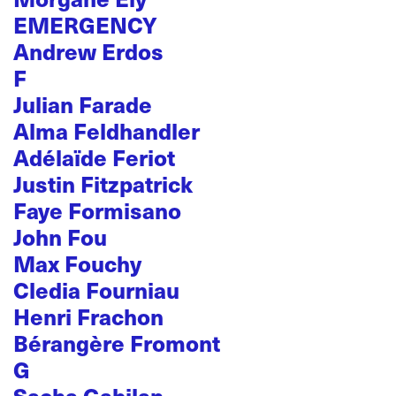
EMERGENCY
Andrew Erdos
F
Julian Farade
Alma Feldhandler
Adélaïde Feriot
Justin Fitzpatrick
Faye Formisano
John Fou
Max Fouchy
Cledia Fourniau
Henri Frachon
Bérangère Fromont
G
Sacha Gabilan