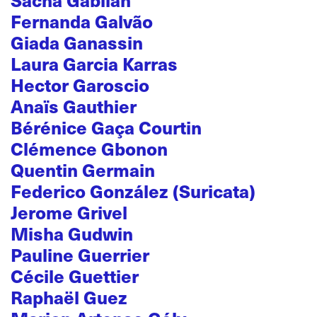
Fernanda Galvão
Giada Ganassin
Laura Garcia Karras
Hector Garoscio
Anaïs Gauthier
Bérénice Gaça Courtin
Clémence Gbonon
Quentin Germain
Federico González (Suricata)
Jerome Grivel
Misha Gudwin
Pauline Guerrier
Cécile Guettier
Raphaël Guez