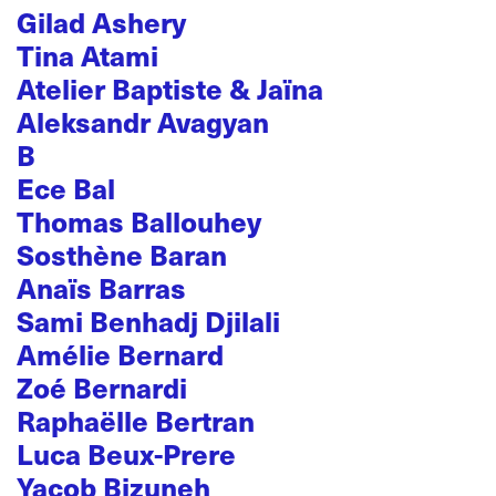
Gilad Ashery
Tina Atami
Atelier Baptiste & Jaïna
Aleksandr Avagyan
B
Ece Bal
Thomas Ballouhey
Sosthène Baran
Anaïs Barras
Sami Benhadj Djilali
Amélie Bernard
Zoé Bernardi
Raphaëlle Bertran
Luca Beux-Prere
Yacob Bizuneh