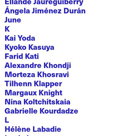
Ellande Jaureguiberry
Ángela Jiménez Durán
June
K
Kai Yoda
Kyoko Kasuya
Farid Kati
Alexandre Khondji
Morteza Khosravi
Tilhenn Klapper
Margaux Knight
Nina Koltchitskaia
Gabrielle Kourdadze
L
Hélène Labadie