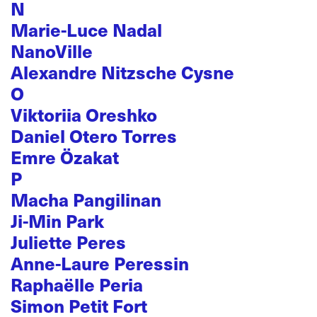
N
Marie-Luce Nadal
NanoVille
Alexandre Nitzsche Cysne
O
Viktoriia Oreshko
Daniel Otero Torres
Emre Özakat
P
Macha Pangilinan
Ji-Min Park
Juliette Peres
Anne-Laure Peressin
Raphaëlle Peria
Simon Petit Fort