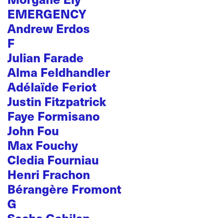
EMERGENCY
Andrew Erdos
F
Julian Farade
Alma Feldhandler
Adélaïde Feriot
Justin Fitzpatrick
Faye Formisano
John Fou
Max Fouchy
Cledia Fourniau
Henri Frachon
Bérangère Fromont
G
Sacha Gabilan