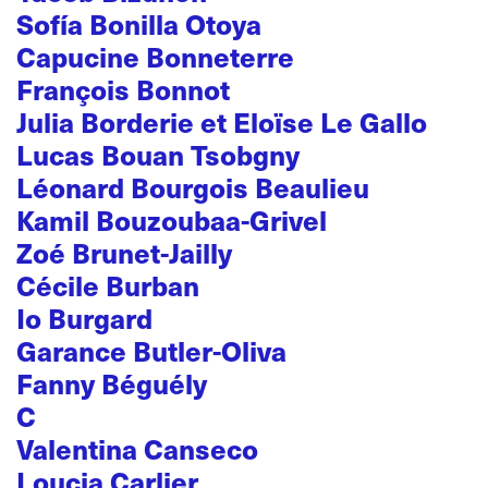
Sofía Bonilla Otoya
Capucine Bonneterre
François Bonnot
Julia Borderie et Eloïse Le Gallo
Lucas Bouan Tsobgny
Léonard Bourgois Beaulieu
Kamil Bouzoubaa-Grivel
Zoé Brunet-Jailly
Cécile Burban
Io Burgard
Garance Butler-Oliva
Fanny Béguély
C
Valentina Canseco
Loucia Carlier