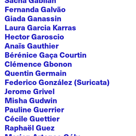
Fernanda Galvão
Giada Ganassin
Laura Garcia Karras
Hector Garoscio
Anaïs Gauthier
Bérénice Gaça Courtin
Clémence Gbonon
Quentin Germain
Federico González (Suricata)
Jerome Grivel
Misha Gudwin
Pauline Guerrier
Cécile Guettier
Raphaël Guez