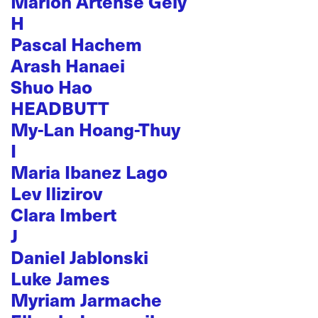
Marion Artense Gély
H
Pascal Hachem
Arash Hanaei
Shuo Hao
HEADBUTT
My-Lan Hoang-Thuy
I
Maria Ibanez Lago
Lev Ilizirov
Clara Imbert
J
Daniel Jablonski
Luke James
Myriam Jarmache