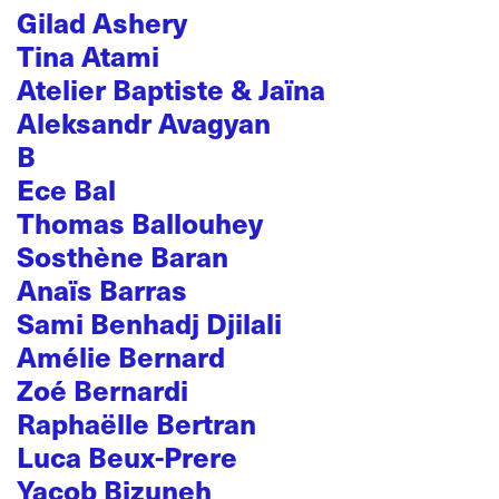
Gilad Ashery
Tina Atami
Atelier Baptiste & Jaïna
Aleksandr Avagyan
B
Ece Bal
Thomas Ballouhey
Sosthène Baran
Anaïs Barras
Sami Benhadj Djilali
Amélie Bernard
Zoé Bernardi
Raphaëlle Bertran
Luca Beux-Prere
Yacob Bizuneh