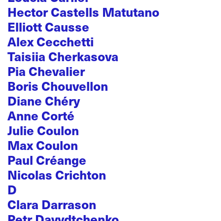
Hector Castells Matutano
Elliott Causse
Alex Cecchetti
Taisiia Cherkasova
Pia Chevalier
Boris Chouvellon
Diane Chéry
Anne Corté
Julie Coulon
Max Coulon
Paul Créange
Nicolas Crichton
D
Clara Darrason
Petr Davydtchenko