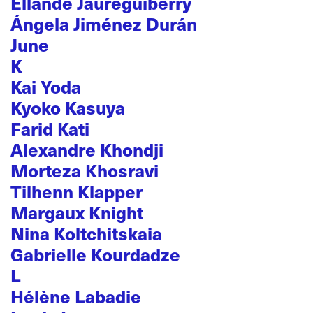
Ellande Jaureguiberry
Ángela Jiménez Durán
June
K
Kai Yoda
Kyoko Kasuya
Farid Kati
Alexandre Khondji
Morteza Khosravi
Tilhenn Klapper
Margaux Knight
Nina Koltchitskaia
Gabrielle Kourdadze
L
Hélène Labadie