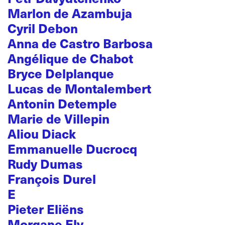
Marlon de Azambuja
Cyril Debon
Anna de Castro Barbosa
Angélique de Chabot
Bryce Delplanque
Lucas de Montalembert
Antonin Detemple
Marie de Villepin
Aliou Diack
Emmanuelle Ducrocq
Rudy Dumas
François Durel
E
Pieter Eliëns
Morgane Ely