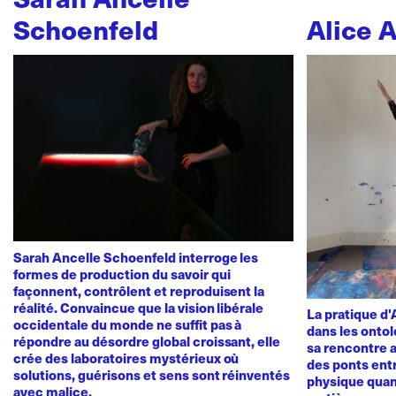
Schoenfeld
Alice 
Sarah Ancelle Schoenfeld interroge les
formes de production du savoir qui
façonnent, contrôlent et reproduisent la
réalité. Convaincue que la vision libérale
La pratique d
occidentale du monde ne suffit pas à
dans les ontol
répondre au désordre global croissant, elle
sa rencontre a
crée des laboratoires mystérieux où
des ponts ent
solutions, guérisons et sens sont réinventés
physique quan
avec malice.