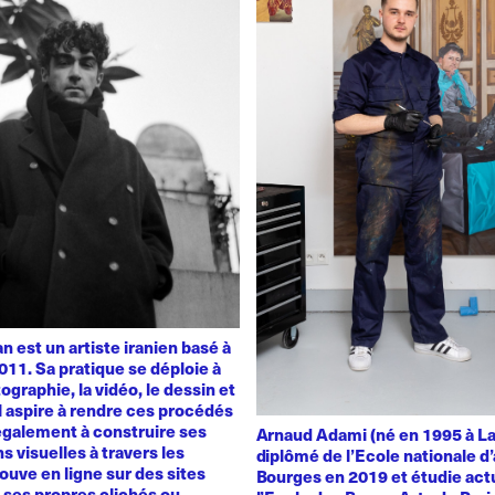
 est un artiste iranien basé à
011. Sa pratique se déploie à
ographie, la vidéo, le dessin et
 Il aspire à rendre ces procédés
également à construire ses
Arnaud Adami (né en 1995 à La
s visuelles à travers les
diplômé de l’Ecole nationale d’
rouve en ligne sur des sites
Bourges en 2019 et étudie act
t ses propres clichés ou