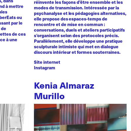
s, dans
réinvente les façons d’être ensemble et les
tend à mettre
modes de transmission. Intéressée par la
bles
psychanalyse et les pédagogies alternatives,
UberEats ou
elle propose des espaces-temps de
sant par le
rencontre et de mise en commun :
e de
conversations, duels et ateliers participatifs
cettes de ces
s’organisent selon des protocoles précis.
nce à une
Parallèlement, elle développe une pratique
sculpturale intimiste qui met en dialogue
discours intérieur et formes souterraines.
Site internet
Instagram
Kenia Almaraz
Murillo