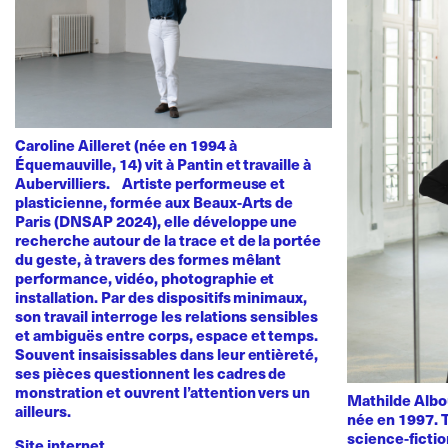
Caroline Ailleret (née en 1994 à
Équemauville, 14) vit à Pantin et travaille à
Aubervilliers. Artiste performeuse et
plasticienne, formée aux Beaux-Arts de
Paris (DNSAP 2024), elle développe une
recherche autour de la trace et de la portée
du geste, à travers des formes mêlant
performance, vidéo, photographie et
installation. Par des dispositifs minimaux,
son travail interroge les relations sensibles
et ambiguës entre corps, espace et temps.
Souvent insaisissables dans leur entièreté,
ses pièces questionnent les cadres de
monstration et ouvrent l’attention vers un
Mathilde Albou
ailleurs.
née en 1997. T
science-fictio
Site internet