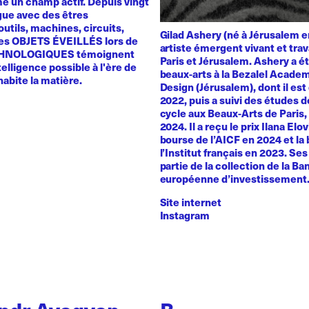
 un champ actif. Depuis vingt
ogue avec des êtres
utils, machines, circuits,
Gilad Ashery (né à Jérusalem e
es OBJETS ÉVEILLÉS lors de
artiste émergent vivant et trav
HNOLOGIQUES témoignent
Paris et Jérusalem. Ashery a ét
telligence possible à l'ère de
beaux-arts à la Bezalel Academ
 habite la matière.
Design (Jérusalem), dont il es
2022, puis a suivi des études 
cycle aux Beaux-Arts de Paris
2024. Il a reçu le prix Ilana Elo
bourse de l’AICF en 2024 et la
l’Institut français en 2023. Se
partie de la collection de la B
européenne d’investissement
Site internet
Instagram