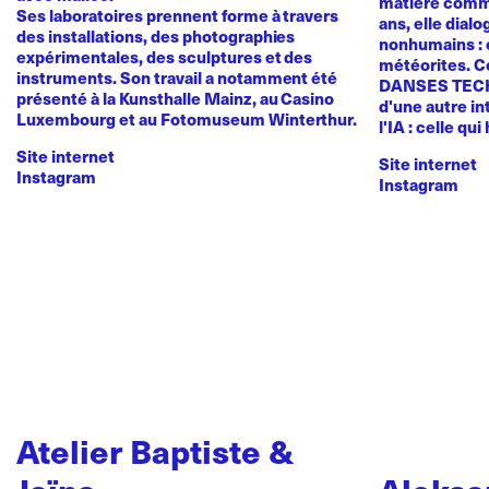
matière comme
Ses laboratoires prennent forme à travers
ans, elle dial
des installations, des photographies
nonhumains : o
expérimentales, des sculptures et des
météorites. C
instruments. Son travail a notamment été
DANSES TEC
présenté à la Kunsthalle Mainz, au Casino
d'une autre in
Luxembourg et au Fotomuseum Winterthur.
l'IA : celle qui
Site internet
Site internet
Instagram
Instagram
Atelier Baptiste &