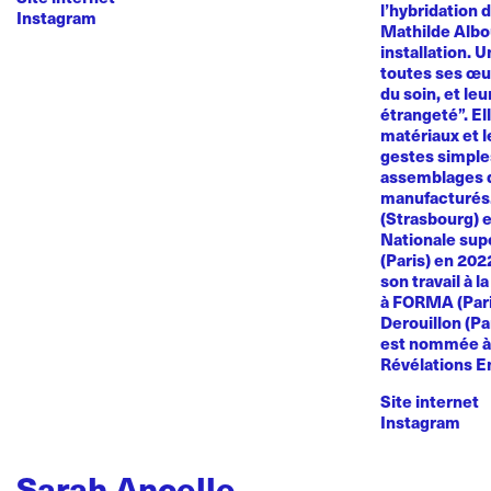
l’hybridation d
Instagram
Mathilde Albou
installation. 
toutes ses œuvr
du soin, et le
étrangeté”. El
matériaux et l
gestes simples
assemblages d
manufacturés
(Strasbourg) e
Nationale sup
(Paris) en 20
son travail à l
à FORMA (Paris
Derouillon (Pa
est nommée à 
Révélations E
Site internet
Instagram
Sarah Ancelle