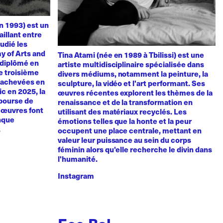
n 1993) est un
aillant entre
udié les
y of Arts and
Tina Atami (née en 1989 à Tbilissi) est une
t diplômé en
artiste multidisciplinaire spécialisée dans
de troisième
divers médiums, notamment la peinture, la
, achevées en
sculpture, la vidéo et l'art performant. Ses
vic en 2025, la
œuvres récentes explorent les thèmes de la
 bourse de
renaissance et de la transformation en
s œuvres font
utilisant des matériaux recyclés. Les
anque
émotions telles que la honte et la peur
.
occupent une place centrale, mettant en
valeur leur puissance au sein du corps
féminin alors qu'elle recherche le divin dans
l'humanité.
Instagram