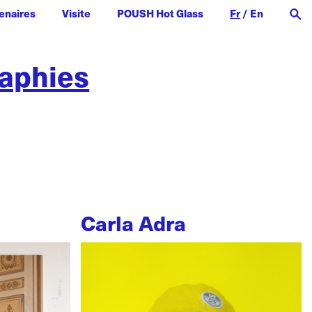
enaires
Visite
POUSH Hot Glass
Fr
/
En
raphies
Carla Adra