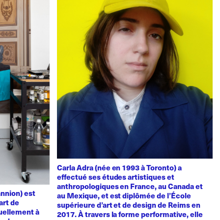
Carla Adra (née en 1993 à Toronto) a
effectué ses études artistiques et
anthropologiques en France, au Canada et
nnion) est
au Mexique, et est diplômée de l’École
art de
supérieure d’art et de design de Reims en
uellement à
2017. À travers la forme performative, elle