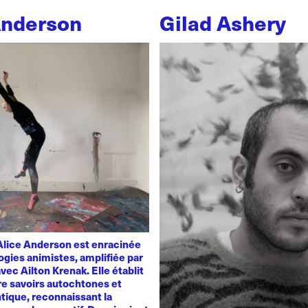
Anderson
Gilad Ashery
'Alice Anderson est enracinée
ogies animistes, amplifiée par
vec Ailton Krenak. Elle établit
re savoirs autochtones et
tique, reconnaissant la