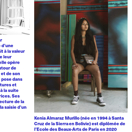
ar
e d’une
t à la valeur
e leur
elle opère
utour de
u et de son
e pose dans
tures et
à la suite
rices. Ses
ecture de la
la saisie d’un
Kenia Almaraz Murillo (née en 1994 à Santa
Cruz de la Sierra en Bolivie) est diplômée de
l’Ecole des Beaux-Arts de Paris en 2020