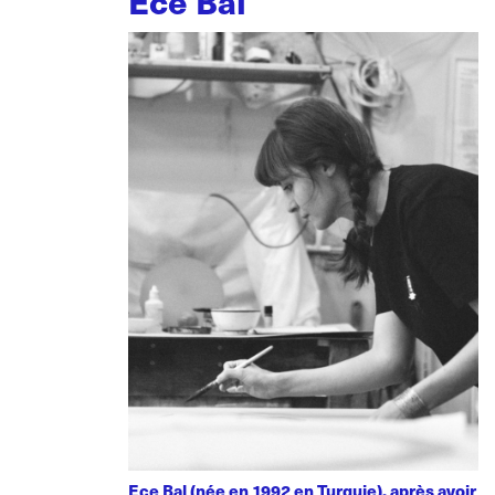
Ece Bal
Ece Bal (née en 1992 en Turquie), après avoir