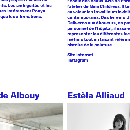
l’Ecole des Beaux-Arts de Pari
ts. Les ambiguïtés et les
l’atelier de Nina Childress. Il 
ires intéressent Pooya
en valeur les travailleurs invisi
que les affirmations.
contemporains. Des livreurs 
Deliveroo aux éboueurs, en pas
personnel de l’hôpital, il essai
représenter les différentes fa
métiers tout en faisant référe
histoire de la peinture.
Site internet
Instagram
de Albouy
Estèla Alliaud