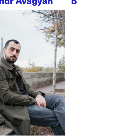
ndr Avagyan
B