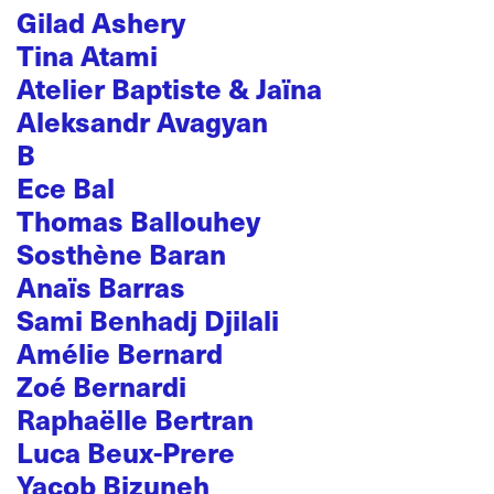
Gilad Ashery
Tina Atami
Atelier Baptiste & Jaïna
Aleksandr Avagyan
B
Ece Bal
Thomas Ballouhey
Sosthène Baran
Anaïs Barras
Sami Benhadj Djilali
Amélie Bernard
Zoé Bernardi
Raphaëlle Bertran
Luca Beux-Prere
Yacob Bizuneh