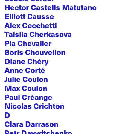
Hector Castells Matutano
Elliott Causse
Alex Cecchetti
Taisiia Cherkasova
Pia Chevalier
Boris Chouvellon
Diane Chéry
Anne Corté
Julie Coulon
Max Coulon
Paul Créange
Nicolas Crichton
D
Clara Darrason
Petr Davydtchenko