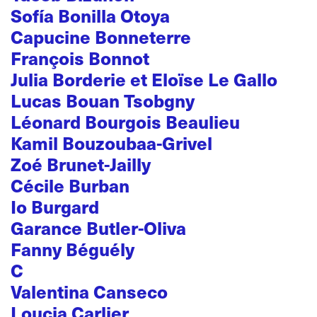
Sofía Bonilla Otoya
Capucine Bonneterre
François Bonnot
Julia Borderie et Eloïse Le Gallo
Lucas Bouan Tsobgny
Léonard Bourgois Beaulieu
Kamil Bouzoubaa-Grivel
Zoé Brunet-Jailly
Cécile Burban
Io Burgard
Garance Butler-Oliva
Fanny Béguély
C
Valentina Canseco
Loucia Carlier