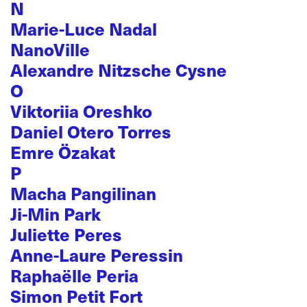
N
Marie-Luce Nadal
NanoVille
Alexandre Nitzsche Cysne
O
Viktoriia Oreshko
Daniel Otero Torres
Emre Özakat
P
Macha Pangilinan
Ji-Min Park
Juliette Peres
Anne-Laure Peressin
Raphaëlle Peria
Simon Petit Fort