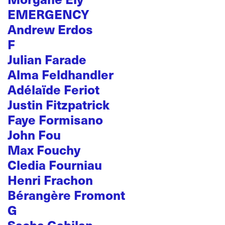
EMERGENCY
Andrew Erdos
F
Julian Farade
Alma Feldhandler
Adélaïde Feriot
Justin Fitzpatrick
Faye Formisano
John Fou
Max Fouchy
Cledia Fourniau
Henri Frachon
Bérangère Fromont
G
Sacha Gabilan