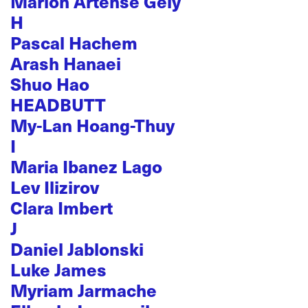
Marion Artense Gély
H
Pascal Hachem
Arash Hanaei
Shuo Hao
HEADBUTT
My-Lan Hoang-Thuy
I
Maria Ibanez Lago
Lev Ilizirov
Clara Imbert
J
Daniel Jablonski
Luke James
Myriam Jarmache