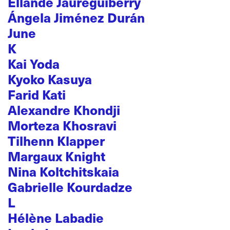
Ellande Jaureguiberry
Ángela Jiménez Durán
June
K
Kai Yoda
Kyoko Kasuya
Farid Kati
Alexandre Khondji
Morteza Khosravi
Tilhenn Klapper
Margaux Knight
Nina Koltchitskaia
Gabrielle Kourdadze
L
Hélène Labadie