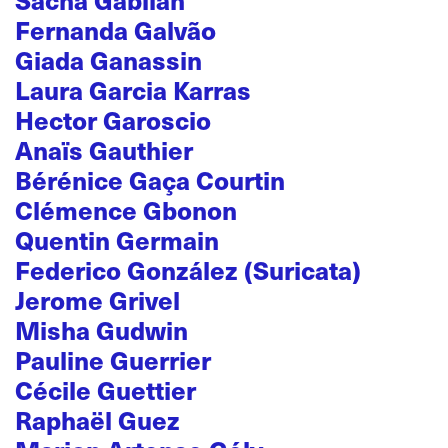
Fernanda Galvão
Giada Ganassin
Laura Garcia Karras
Hector Garoscio
Anaïs Gauthier
Bérénice Gaça Courtin
Clémence Gbonon
Quentin Germain
Federico González (Suricata)
Jerome Grivel
Misha Gudwin
Pauline Guerrier
Cécile Guettier
Raphaël Guez