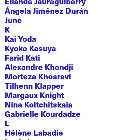
Ellande Jaureguiberry
Ángela Jiménez Durán
June
K
Kai Yoda
Kyoko Kasuya
Farid Kati
Alexandre Khondji
Morteza Khosravi
Tilhenn Klapper
Margaux Knight
Nina Koltchitskaia
Gabrielle Kourdadze
L
Hélène Labadie