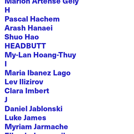
Marion Artense Gély
H
Pascal Hachem
Arash Hanaei
Shuo Hao
HEADBUTT
My-Lan Hoang-Thuy
I
Maria Ibanez Lago
Lev Ilizirov
Clara Imbert
J
Daniel Jablonski
Luke James
Myriam Jarmache