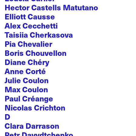
Hector Castells Matutano
Elliott Causse
Alex Cecchetti
Taisiia Cherkasova
Pia Chevalier
Boris Chouvellon
Diane Chéry
Anne Corté
Julie Coulon
Max Coulon
Paul Créange
Nicolas Crichton
D
Clara Darrason
Petr Davydtchenko