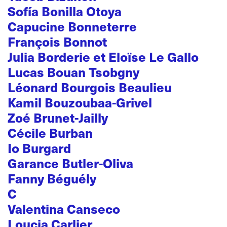
Sofía Bonilla Otoya
Capucine Bonneterre
François Bonnot
Julia Borderie et Eloïse Le Gallo
Lucas Bouan Tsobgny
Léonard Bourgois Beaulieu
Kamil Bouzoubaa-Grivel
Zoé Brunet-Jailly
Cécile Burban
Io Burgard
Garance Butler-Oliva
Fanny Béguély
C
Valentina Canseco
Loucia Carlier