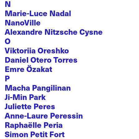
N
Marie-Luce Nadal
NanoVille
Alexandre Nitzsche Cysne
O
Viktoriia Oreshko
Daniel Otero Torres
Emre Özakat
P
Macha Pangilinan
Ji-Min Park
Juliette Peres
Anne-Laure Peressin
Raphaëlle Peria
Simon Petit Fort