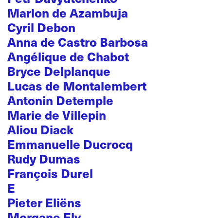
Marlon de Azambuja
Cyril Debon
Anna de Castro Barbosa
Angélique de Chabot
Bryce Delplanque
Lucas de Montalembert
Antonin Detemple
Marie de Villepin
Aliou Diack
Emmanuelle Ducrocq
Rudy Dumas
François Durel
E
Pieter Eliëns
Morgane Ely