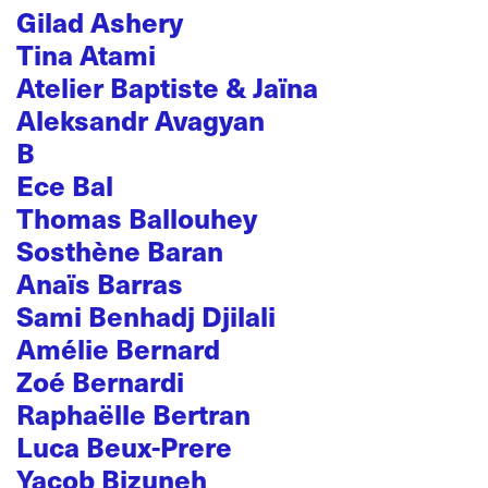
Gilad Ashery
Tina Atami
Atelier Baptiste & Jaïna
Aleksandr Avagyan
B
Ece Bal
Thomas Ballouhey
Sosthène Baran
Anaïs Barras
Sami Benhadj Djilali
Amélie Bernard
Zoé Bernardi
Raphaëlle Bertran
Luca Beux-Prere
Yacob Bizuneh