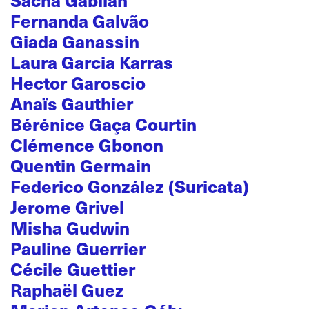
Fernanda Galvão
Giada Ganassin
Laura Garcia Karras
Hector Garoscio
Anaïs Gauthier
Bérénice Gaça Courtin
Clémence Gbonon
Quentin Germain
Federico González (Suricata)
Jerome Grivel
Misha Gudwin
Pauline Guerrier
Cécile Guettier
Raphaël Guez