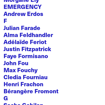
EMERGENCY
Andrew Erdos
F
Julian Farade
Alma Feldhandler
Adélaïde Feriot
Justin Fitzpatrick
Faye Formisano
John Fou
Max Fouchy
Cledia Fourniau
Henri Frachon
Bérangère Fromont
G
Sacha Gabilan