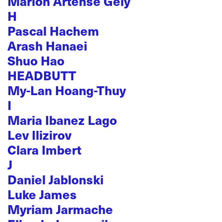
Marion Artense Gély
H
Pascal Hachem
Arash Hanaei
Shuo Hao
HEADBUTT
My-Lan Hoang-Thuy
I
Maria Ibanez Lago
Lev Ilizirov
Clara Imbert
J
Daniel Jablonski
Luke James
Myriam Jarmache