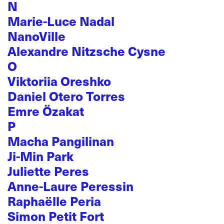
N
Marie-Luce Nadal
NanoVille
Alexandre Nitzsche Cysne
O
Viktoriia Oreshko
Daniel Otero Torres
Emre Özakat
P
Macha Pangilinan
Ji-Min Park
Juliette Peres
Anne-Laure Peressin
Raphaëlle Peria
Simon Petit Fort