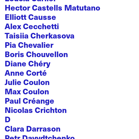
Hector Castells Matutano
Elliott Causse
Alex Cecchetti
Taisiia Cherkasova
Pia Chevalier
Boris Chouvellon
Diane Chéry
Anne Corté
Julie Coulon
Max Coulon
Paul Créange
Nicolas Crichton
D
Clara Darrason
Petr Davydtchenko