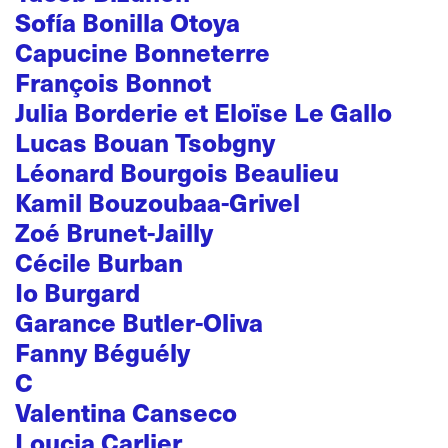
Sofía Bonilla Otoya
Capucine Bonneterre
François Bonnot
Julia Borderie et Eloïse Le Gallo
Lucas Bouan Tsobgny
Léonard Bourgois Beaulieu
Kamil Bouzoubaa-Grivel
Zoé Brunet-Jailly
Cécile Burban
Io Burgard
Garance Butler-Oliva
Fanny Béguély
C
Valentina Canseco
Loucia Carlier