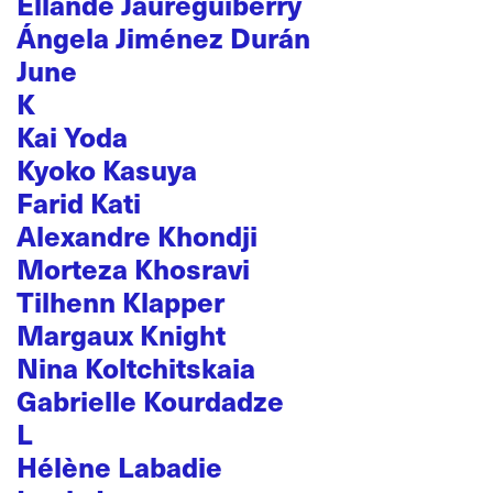
Ellande Jaureguiberry
Ángela Jiménez Durán
June
K
Kai Yoda
Kyoko Kasuya
Farid Kati
Alexandre Khondji
Morteza Khosravi
Tilhenn Klapper
Margaux Knight
Nina Koltchitskaia
Gabrielle Kourdadze
L
Hélène Labadie