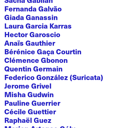
Sacha Gabilan
Fernanda Galvão
Giada Ganassin
Laura Garcia Karras
Hector Garoscio
Anaïs Gauthier
Bérénice Gaça Courtin
Clémence Gbonon
Quentin Germain
Federico González (Suricata)
Jerome Grivel
Misha Gudwin
Pauline Guerrier
Cécile Guettier
Raphaël Guez