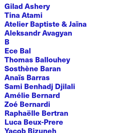
Gilad Ashery
Tina Atami
Atelier Baptiste & Jaïna
Aleksandr Avagyan
B
Ece Bal
Thomas Ballouhey
Sosthène Baran
Anaïs Barras
Sami Benhadj Djilali
Amélie Bernard
Zoé Bernardi
Raphaëlle Bertran
Luca Beux-Prere
Yacob Bizuneh