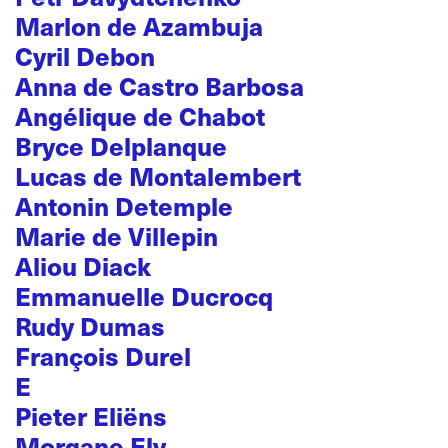
Marlon de Azambuja
Cyril Debon
Anna de Castro Barbosa
Angélique de Chabot
Bryce Delplanque
Lucas de Montalembert
Antonin Detemple
Marie de Villepin
Aliou Diack
Emmanuelle Ducrocq
Rudy Dumas
François Durel
E
Pieter Eliëns
Morgane Ely