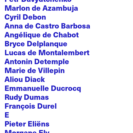
Marlon de Azambuja
Cyril Debon
Anna de Castro Barbosa
Angélique de Chabot
Bryce Delplanque
Lucas de Montalembert
Antonin Detemple
Marie de Villepin
Aliou Diack
Emmanuelle Ducrocq
Rudy Dumas
François Durel
E
Pieter Eliëns
Morgane Ely