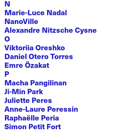
N
Marie-Luce Nadal
NanoVille
Alexandre Nitzsche Cysne
O
Viktoriia Oreshko
Daniel Otero Torres
Emre Özakat
P
Macha Pangilinan
Ji-Min Park
Juliette Peres
Anne-Laure Peressin
Raphaëlle Peria
Simon Petit Fort