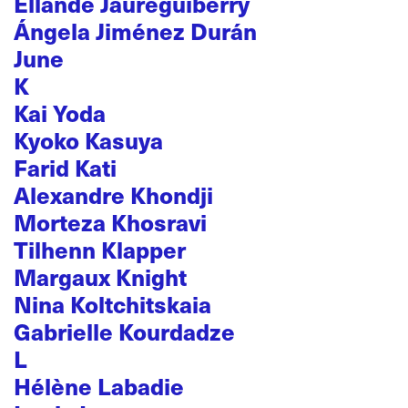
Ellande Jaureguiberry
Ángela Jiménez Durán
June
K
Kai Yoda
Kyoko Kasuya
Farid Kati
Alexandre Khondji
Morteza Khosravi
Tilhenn Klapper
Margaux Knight
Nina Koltchitskaia
Gabrielle Kourdadze
L
Hélène Labadie