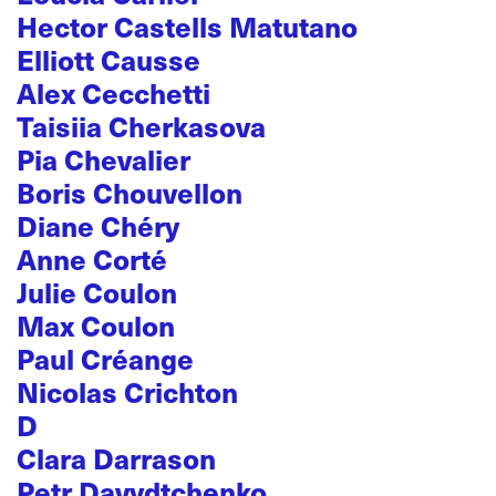
Hector Castells Matutano
Elliott Causse
Alex Cecchetti
Taisiia Cherkasova
Pia Chevalier
Boris Chouvellon
Diane Chéry
Anne Corté
Julie Coulon
Max Coulon
Paul Créange
Nicolas Crichton
D
Clara Darrason
Petr Davydtchenko