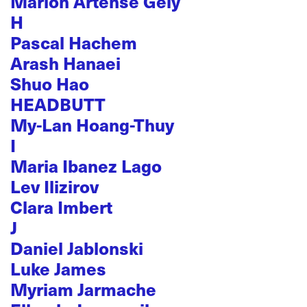
Marion Artense Gély
H
Pascal Hachem
Arash Hanaei
Shuo Hao
HEADBUTT
My-Lan Hoang-Thuy
I
Maria Ibanez Lago
Lev Ilizirov
Clara Imbert
J
Daniel Jablonski
Luke James
Myriam Jarmache