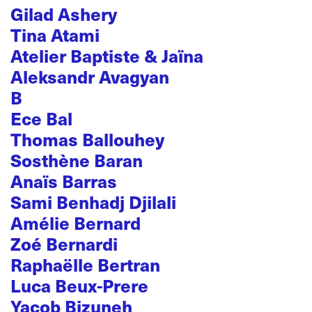
Gilad Ashery
Tina Atami
Atelier Baptiste & Jaïna
Aleksandr Avagyan
B
Ece Bal
Thomas Ballouhey
Sosthène Baran
Anaïs Barras
Sami Benhadj Djilali
Amélie Bernard
Zoé Bernardi
Raphaëlle Bertran
Luca Beux-Prere
Yacob Bizuneh