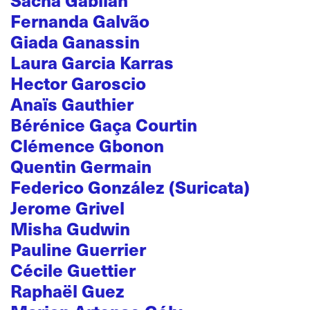
Fernanda Galvão
Giada Ganassin
Laura Garcia Karras
Hector Garoscio
Anaïs Gauthier
Bérénice Gaça Courtin
Clémence Gbonon
Quentin Germain
Federico González (Suricata)
Jerome Grivel
Misha Gudwin
Pauline Guerrier
Cécile Guettier
Raphaël Guez