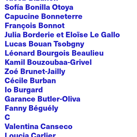
Sofía Bonilla Otoya
Capucine Bonneterre
François Bonnot
Julia Borderie et Eloïse Le Gallo
Lucas Bouan Tsobgny
Léonard Bourgois Beaulieu
Kamil Bouzoubaa-Grivel
Zoé Brunet-Jailly
Cécile Burban
Io Burgard
Garance Butler-Oliva
Fanny Béguély
C
Valentina Canseco
Loucia Carlier