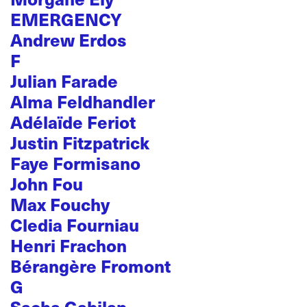
EMERGENCY
Andrew Erdos
F
Julian Farade
Alma Feldhandler
Adélaïde Feriot
Justin Fitzpatrick
Faye Formisano
John Fou
Max Fouchy
Cledia Fourniau
Henri Frachon
Bérangère Fromont
G
Sacha Gabilan