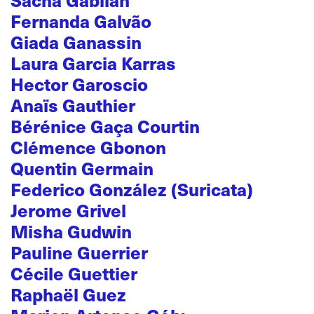
Fernanda Galvão
Giada Ganassin
Laura Garcia Karras
Hector Garoscio
Anaïs Gauthier
Bérénice Gaça Courtin
Clémence Gbonon
Quentin Germain
Federico González (Suricata)
Jerome Grivel
Misha Gudwin
Pauline Guerrier
Cécile Guettier
Raphaël Guez