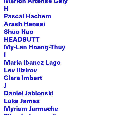
Marion Artense Gély
H
Pascal Hachem
Arash Hanaei
Shuo Hao
HEADBUTT
My-Lan Hoang-Thuy
I
Maria Ibanez Lago
Lev Ilizirov
Clara Imbert
J
Daniel Jablonski
Luke James
Myriam Jarmache