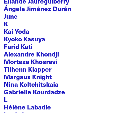
Ellande Jaureguiberry
Ángela Jiménez Durán
June
K
Kai Yoda
Kyoko Kasuya
Farid Kati
Alexandre Khondji
Morteza Khosravi
Tilhenn Klapper
Margaux Knight
Nina Koltchitskaia
Gabrielle Kourdadze
L
Hélène Labadie