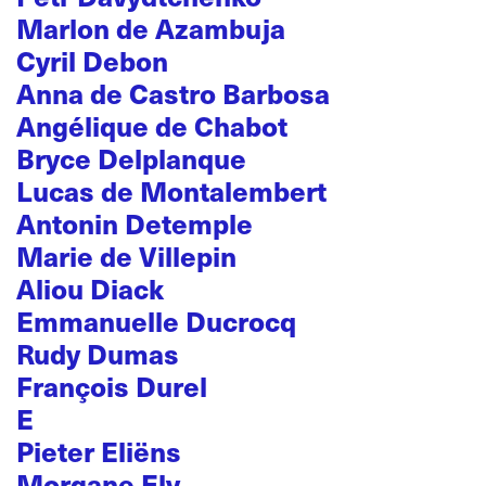
Marlon de Azambuja
Cyril Debon
Anna de Castro Barbosa
Angélique de Chabot
Bryce Delplanque
Lucas de Montalembert
Antonin Detemple
Marie de Villepin
Aliou Diack
Emmanuelle Ducrocq
Rudy Dumas
François Durel
E
Pieter Eliëns
Morgane Ely