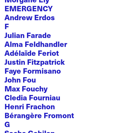
EMERGENCY
Andrew Erdos
F
Julian Farade
Alma Feldhandler
Adélaïde Feriot
Justin Fitzpatrick
Faye Formisano
John Fou
Max Fouchy
Cledia Fourniau
Henri Frachon
Bérangère Fromont
G
Sacha Gabilan