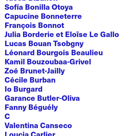
Sofía Bonilla Otoya
Capucine Bonneterre
François Bonnot
Julia Borderie et Eloïse Le Gallo
Lucas Bouan Tsobgny
Léonard Bourgois Beaulieu
Kamil Bouzoubaa-Grivel
Zoé Brunet-Jailly
Cécile Burban
Io Burgard
Garance Butler-Oliva
Fanny Béguély
C
Valentina Canseco
Loucia Carlier