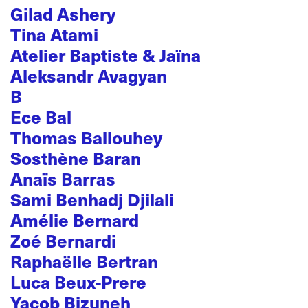
Gilad Ashery
Tina Atami
Atelier Baptiste & Jaïna
Aleksandr Avagyan
B
Ece Bal
Thomas Ballouhey
Sosthène Baran
Anaïs Barras
Sami Benhadj Djilali
Amélie Bernard
Zoé Bernardi
Raphaëlle Bertran
Luca Beux-Prere
Yacob Bizuneh