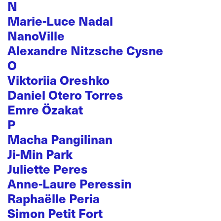
N
Marie-Luce Nadal
NanoVille
Alexandre Nitzsche Cysne
O
Viktoriia Oreshko
Daniel Otero Torres
Emre Özakat
P
Macha Pangilinan
Ji-Min Park
Juliette Peres
Anne-Laure Peressin
Raphaëlle Peria
Simon Petit Fort