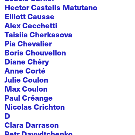
Hector Castells Matutano
Elliott Causse
Alex Cecchetti
Taisiia Cherkasova
Pia Chevalier
Boris Chouvellon
Diane Chéry
Anne Corté
Julie Coulon
Max Coulon
Paul Créange
Nicolas Crichton
D
Clara Darrason
Petr Davydtchenko