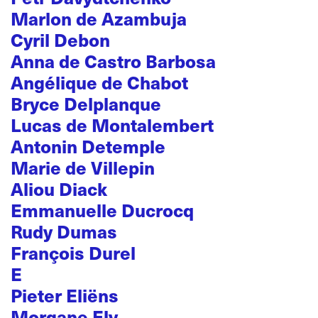
Marlon de Azambuja
Cyril Debon
Anna de Castro Barbosa
Angélique de Chabot
Bryce Delplanque
Lucas de Montalembert
Antonin Detemple
Marie de Villepin
Aliou Diack
Emmanuelle Ducrocq
Rudy Dumas
François Durel
E
Pieter Eliëns
Morgane Ely