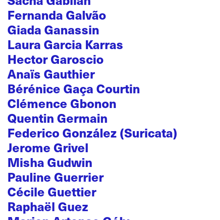
Sacha Gabilan
Fernanda Galvão
Giada Ganassin
Laura Garcia Karras
Hector Garoscio
Anaïs Gauthier
Bérénice Gaça Courtin
Clémence Gbonon
Quentin Germain
Federico González (Suricata)
Jerome Grivel
Misha Gudwin
Pauline Guerrier
Cécile Guettier
Raphaël Guez