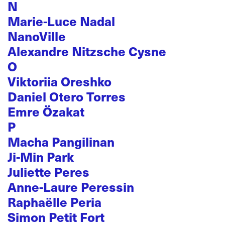
N
Marie-Luce Nadal
NanoVille
Alexandre Nitzsche Cysne
O
Viktoriia Oreshko
Daniel Otero Torres
Emre Özakat
P
Macha Pangilinan
Ji-Min Park
Juliette Peres
Anne-Laure Peressin
Raphaëlle Peria
Simon Petit Fort