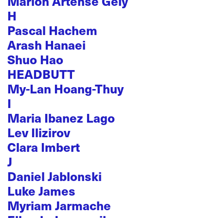
Marion Artense Gély
H
Pascal Hachem
Arash Hanaei
Shuo Hao
HEADBUTT
My-Lan Hoang-Thuy
I
Maria Ibanez Lago
Lev Ilizirov
Clara Imbert
J
Daniel Jablonski
Luke James
Myriam Jarmache