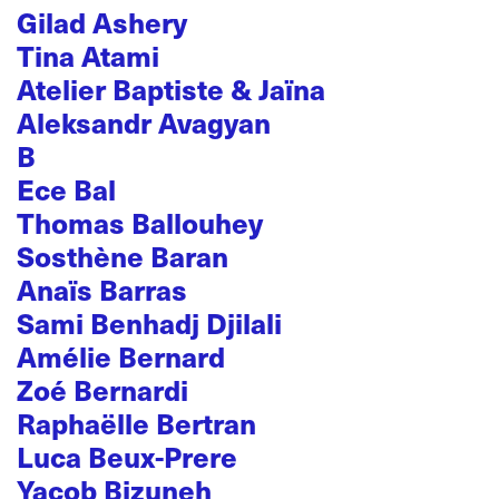
Gilad Ashery
Tina Atami
Atelier Baptiste & Jaïna
Aleksandr Avagyan
B
Ece Bal
Thomas Ballouhey
Sosthène Baran
Anaïs Barras
Sami Benhadj Djilali
Amélie Bernard
Zoé Bernardi
Raphaëlle Bertran
Luca Beux-Prere
Yacob Bizuneh