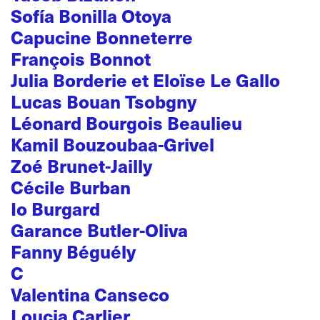
Sofía Bonilla Otoya
Capucine Bonneterre
François Bonnot
Julia Borderie et Eloïse Le Gallo
Lucas Bouan Tsobgny
Léonard Bourgois Beaulieu
Kamil Bouzoubaa-Grivel
Zoé Brunet-Jailly
Cécile Burban
Io Burgard
Garance Butler-Oliva
Fanny Béguély
C
Valentina Canseco
Loucia Carlier