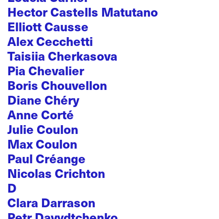
Hector Castells Matutano
Elliott Causse
Alex Cecchetti
Taisiia Cherkasova
Pia Chevalier
Boris Chouvellon
Diane Chéry
Anne Corté
Julie Coulon
Max Coulon
Paul Créange
Nicolas Crichton
D
Clara Darrason
Petr Davydtchenko