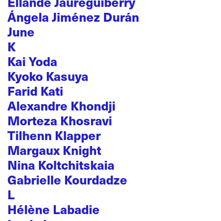
Ellande Jaureguiberry
Ángela Jiménez Durán
June
K
Kai Yoda
Kyoko Kasuya
Farid Kati
Alexandre Khondji
Morteza Khosravi
Tilhenn Klapper
Margaux Knight
Nina Koltchitskaia
Gabrielle Kourdadze
L
Hélène Labadie