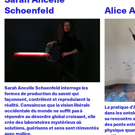
Schoenfeld
Alice 
Sarah Ancelle Schoenfeld interroge les
formes de production du savoir qui
façonnent, contrôlent et reproduisent la
réalité. Convaincue que la vision libérale
La pratique d
occidentale du monde ne suffit pas à
dans les ontol
répondre au désordre global croissant, elle
sa rencontre a
crée des laboratoires mystérieux où
des ponts ent
solutions, guérisons et sens sont réinventés
physique quan
avec malice.