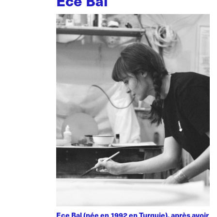
Ece Bal
Ece Bal (née en 1992 en Turquie), après avoir