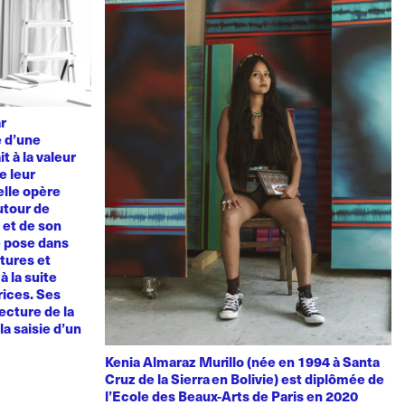
ar
e d’une
t à la valeur
e leur
elle opère
utour de
u et de son
e pose dans
tures et
à la suite
rices. Ses
ecture de la
la saisie d’un
Kenia Almaraz Murillo (née en 1994 à Santa
Cruz de la Sierra en Bolivie) est diplômée de
l’Ecole des Beaux-Arts de Paris en 2020