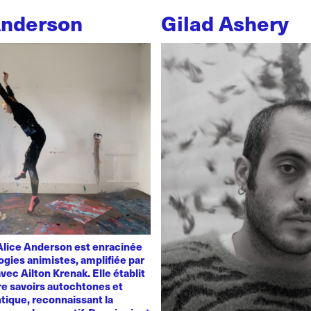
Anderson
Gilad Ashery
'Alice Anderson est enracinée
ogies animistes, amplifiée par
vec Ailton Krenak. Elle établit
re savoirs autochtones et
tique, reconnaissant la