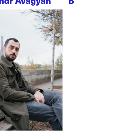
ndr Avagyan
B