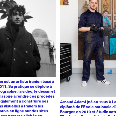
 est un artiste iranien basé à
011. Sa pratique se déploie à
ographie, la vidéo, le dessin et
 Il aspire à rendre ces procédés
également à construire ses
Arnaud Adami (né en 1995 à La
s visuelles à travers les
diplômé de l’Ecole nationale d’
rouve en ligne sur des sites
Bourges en 2019 et étudie act
t ses propres clichés ou