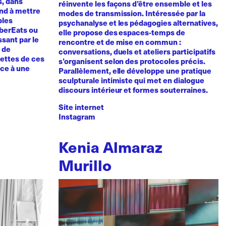
s, dans
réinvente les façons d’être ensemble et les
tend à mettre
modes de transmission. Intéressée par la
bles
psychanalyse et les pédagogies alternatives,
UberEats ou
elle propose des espaces-temps de
sant par le
rencontre et de mise en commun :
e de
conversations, duels et ateliers participatifs
cettes de ces
s’organisent selon des protocoles précis.
nce à une
Parallèlement, elle développe une pratique
sculpturale intimiste qui met en dialogue
discours intérieur et formes souterraines.
Site internet
Instagram
Kenia Almaraz
Murillo