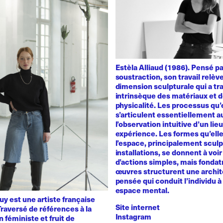
Estèla Alliaud (1986). Pensé p
soustraction, son travail relèv
dimension sculpturale qui a trai
intrinsèque des matériaux et d
physicalité. Les processus qu’
s’articulent essentiellement a
l’observation intuitive d’un lie
expérience. Les formes qu’ell
l’espace, principalement sculp
installations, se donnent à voir 
d’actions simples, mais fondat
œuvres structurent une archit
pensée qui conduit l’individu à 
espace mental.
y est une artiste française
Site internet
raversé de références à la
Instagram
n féministe et fruit de