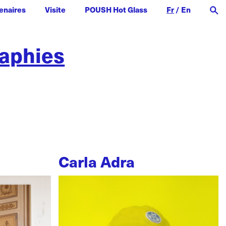
enaires
Visite
POUSH Hot Glass
Fr
/
En
raphies
Carla Adra