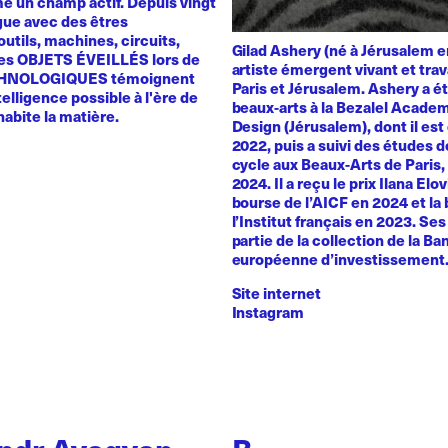
 un champ actif. Depuis vingt
ogue avec des êtres
utils, machines, circuits,
Gilad Ashery (né à Jérusalem e
es OBJETS ÉVEILLÉS lors de
artiste émergent vivant et trav
HNOLOGIQUES témoignent
Paris et Jérusalem. Ashery a ét
telligence possible à l'ère de
beaux-arts à la Bezalel Academ
 habite la matière.
Design (Jérusalem), dont il es
2022, puis a suivi des études 
cycle aux Beaux-Arts de Paris
2024. Il a reçu le prix Ilana Elo
bourse de l’AICF en 2024 et la
l’Institut français en 2023. Se
partie de la collection de la B
européenne d’investissement
Site internet
Instagram