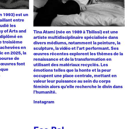
n 1993) est un
aillant entre
udié les
y of Arts and
Tina Atami (née en 1989 à Tbilissi) est une
t diplômé en
artiste multidisciplinaire spécialisée dans
de troisième
divers médiums, notamment la peinture, la
, achevées en
sculpture, la vidéo et l'art performant. Ses
vic en 2025, la
œuvres récentes explorent les thèmes de la
 bourse de
renaissance et de la transformation en
s œuvres font
utilisant des matériaux recyclés. Les
anque
émotions telles que la honte et la peur
.
occupent une place centrale, mettant en
valeur leur puissance au sein du corps
féminin alors qu'elle recherche le divin dans
l'humanité.
Instagram