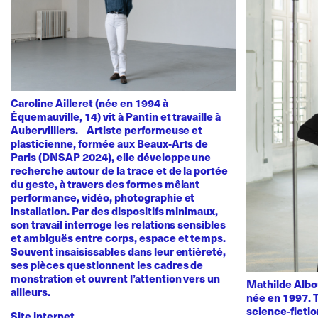
Caroline Ailleret (née en 1994 à
Équemauville, 14) vit à Pantin et travaille à
Aubervilliers. Artiste performeuse et
plasticienne, formée aux Beaux-Arts de
Paris (DNSAP 2024), elle développe une
recherche autour de la trace et de la portée
du geste, à travers des formes mêlant
performance, vidéo, photographie et
installation. Par des dispositifs minimaux,
son travail interroge les relations sensibles
et ambiguës entre corps, espace et temps.
Souvent insaisissables dans leur entièreté,
ses pièces questionnent les cadres de
monstration et ouvrent l’attention vers un
Mathilde Albou
ailleurs.
née en 1997. T
science-fictio
Site internet