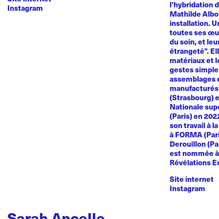
l’hybridation d
Instagram
Mathilde Albou
installation. 
toutes ses œuvr
du soin, et le
étrangeté”. El
matériaux et l
gestes simples
assemblages d
manufacturés
(Strasbourg) e
Nationale sup
(Paris) en 20
son travail à l
à FORMA (Paris
Derouillon (Pa
est nommée à 
Révélations E
Site internet
Instagram
Sarah Ancelle