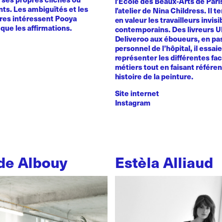
l’Ecole des Beaux-Arts de Pari
ts. Les ambiguïtés et les
l’atelier de Nina Childress. Il 
ires intéressent Pooya
en valeur les travailleurs invisi
que les affirmations.
contemporains. Des livreurs 
Deliveroo aux éboueurs, en pas
personnel de l’hôpital, il essai
représenter les différentes fa
métiers tout en faisant référe
histoire de la peinture.
Site internet
Instagram
de Albouy
Estèla Alliaud