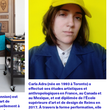
Carla Adra (née en 1993 à Toronto) a
effectué ses études artistiques et
anthropologiques en France, au Canada et
nnion) est
au Mexique, et est diplômée de l’École
art de
supérieure d’art et de design de Reims en
uellement à
2017. À travers la forme performative, elle