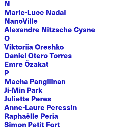
N
Marie-Luce Nadal
NanoVille
Alexandre Nitzsche Cysne
O
Viktoriia Oreshko
Daniel Otero Torres
Emre Özakat
P
Macha Pangilinan
Ji-Min Park
Juliette Peres
Anne-Laure Peressin
Raphaëlle Peria
Simon Petit Fort