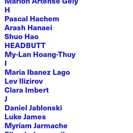
Marion Artense Gély
H
Pascal Hachem
Arash Hanaei
Shuo Hao
HEADBUTT
My-Lan Hoang-Thuy
I
Maria Ibanez Lago
Lev Ilizirov
Clara Imbert
J
Daniel Jablonski
Luke James
Myriam Jarmache