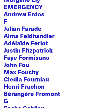
EMERGENCY
Andrew Erdos
F
Julian Farade
Alma Feldhandler
Adélaïde Feriot
Justin Fitzpatrick
Faye Formisano
John Fou
Max Fouchy
Cledia Fourniau
Henri Frachon
Bérangère Fromont
G
Sacha Gabilan