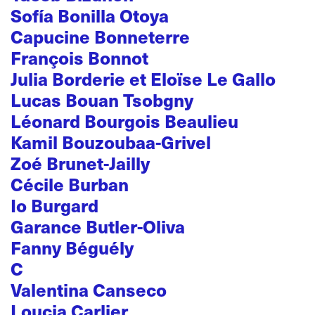
Sofía Bonilla Otoya
Capucine Bonneterre
François Bonnot
Julia Borderie et Eloïse Le Gallo
Lucas Bouan Tsobgny
Léonard Bourgois Beaulieu
Kamil Bouzoubaa-Grivel
Zoé Brunet-Jailly
Cécile Burban
Io Burgard
Garance Butler-Oliva
Fanny Béguély
C
Valentina Canseco
Loucia Carlier