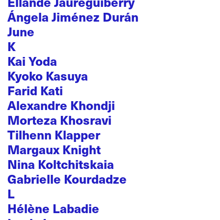
Ellande Jaureguiberry
Ángela Jiménez Durán
June
K
Kai Yoda
Kyoko Kasuya
Farid Kati
Alexandre Khondji
Morteza Khosravi
Tilhenn Klapper
Margaux Knight
Nina Koltchitskaia
Gabrielle Kourdadze
L
Hélène Labadie