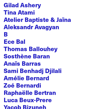
Gilad Ashery
Tina Atami
Atelier Baptiste & Jaïna
Aleksandr Avagyan
B
Ece Bal
Thomas Ballouhey
Sosthène Baran
Anaïs Barras
Sami Benhadj Djilali
Amélie Bernard
Zoé Bernardi
Raphaëlle Bertran
Luca Beux-Prere
Yacob Bizuneh