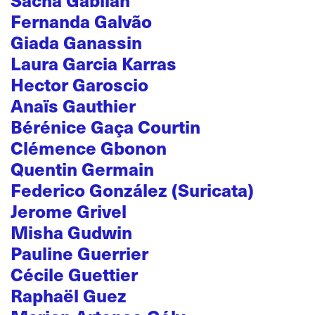
Fernanda Galvão
Giada Ganassin
Laura Garcia Karras
Hector Garoscio
Anaïs Gauthier
Bérénice Gaça Courtin
Clémence Gbonon
Quentin Germain
Federico González (Suricata)
Jerome Grivel
Misha Gudwin
Pauline Guerrier
Cécile Guettier
Raphaël Guez