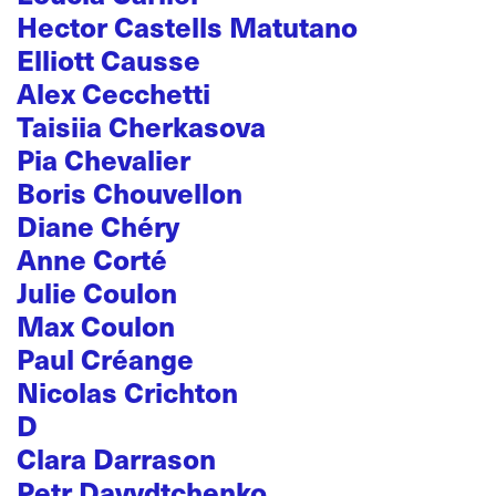
Hector Castells Matutano
Elliott Causse
Alex Cecchetti
Taisiia Cherkasova
Pia Chevalier
Boris Chouvellon
Diane Chéry
Anne Corté
Julie Coulon
Max Coulon
Paul Créange
Nicolas Crichton
D
Clara Darrason
Petr Davydtchenko