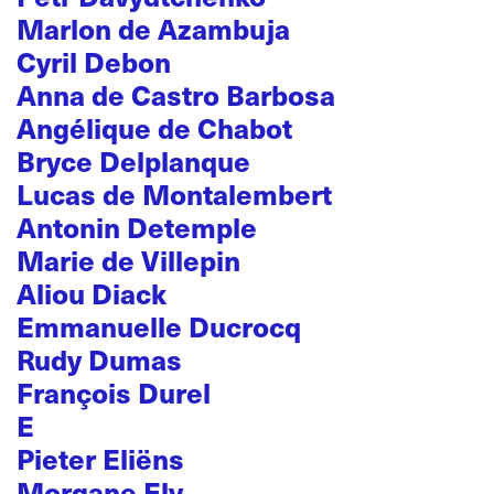
Marlon de Azambuja
Cyril Debon
Anna de Castro Barbosa
Angélique de Chabot
Bryce Delplanque
Lucas de Montalembert
Antonin Detemple
Marie de Villepin
Aliou Diack
Emmanuelle Ducrocq
Rudy Dumas
François Durel
E
Pieter Eliëns
Morgane Ely