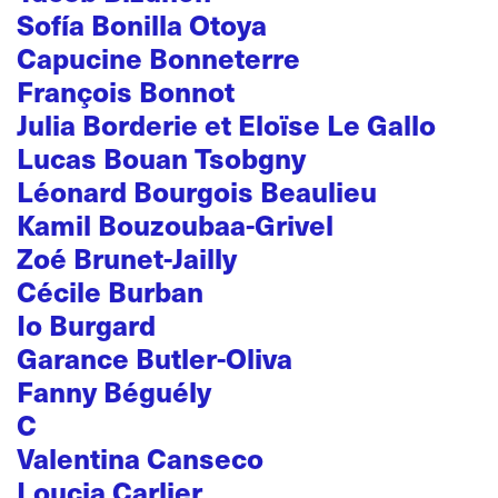
Sofía Bonilla Otoya
Capucine Bonneterre
François Bonnot
Julia Borderie et Eloïse Le Gallo
Lucas Bouan Tsobgny
Léonard Bourgois Beaulieu
Kamil Bouzoubaa-Grivel
Zoé Brunet-Jailly
Cécile Burban
Io Burgard
Garance Butler-Oliva
Fanny Béguély
C
Valentina Canseco
Loucia Carlier