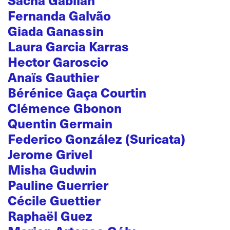
Fernanda Galvão
Giada Ganassin
Laura Garcia Karras
Hector Garoscio
Anaïs Gauthier
Bérénice Gaça Courtin
Clémence Gbonon
Quentin Germain
Federico González (Suricata)
Jerome Grivel
Misha Gudwin
Pauline Guerrier
Cécile Guettier
Raphaël Guez