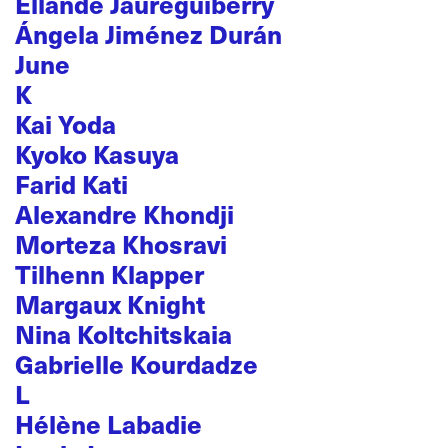
Ellande Jaureguiberry
Ángela Jiménez Durán
June
K
Kai Yoda
Kyoko Kasuya
Farid Kati
Alexandre Khondji
Morteza Khosravi
Tilhenn Klapper
Margaux Knight
Nina Koltchitskaia
Gabrielle Kourdadze
L
Hélène Labadie