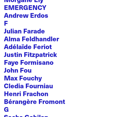
EMERGENCY
Andrew Erdos
F
Julian Farade
Alma Feldhandler
Adélaïde Feriot
Justin Fitzpatrick
Faye Formisano
John Fou
Max Fouchy
Cledia Fourniau
Henri Frachon
Bérangère Fromont
G
Sacha Gabilan