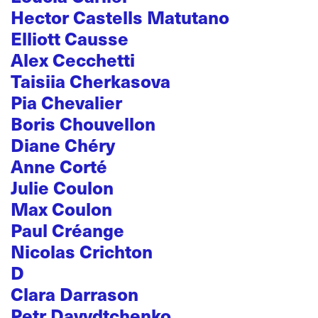
Hector Castells Matutano
Elliott Causse
Alex Cecchetti
Taisiia Cherkasova
Pia Chevalier
Boris Chouvellon
Diane Chéry
Anne Corté
Julie Coulon
Max Coulon
Paul Créange
Nicolas Crichton
D
Clara Darrason
Petr Davydtchenko