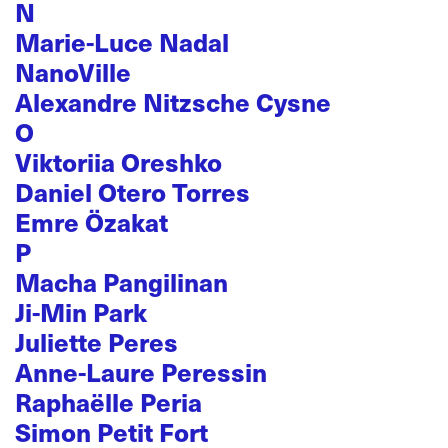
N
Marie-Luce Nadal
NanoVille
Alexandre Nitzsche Cysne
O
Viktoriia Oreshko
Daniel Otero Torres
Emre Özakat
P
Macha Pangilinan
Ji-Min Park
Juliette Peres
Anne-Laure Peressin
Raphaëlle Peria
Simon Petit Fort