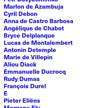
Marlon de Azambuja
Cyril Debon
Anna de Castro Barbosa
Angélique de Chabot
Bryce Delplanque
Lucas de Montalembert
Antonin Detemple
Marie de Villepin
Aliou Diack
Emmanuelle Ducrocq
Rudy Dumas
François Durel
E
Pieter Eliëns
Morgane Ely