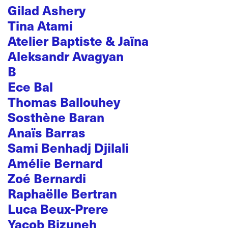
Gilad Ashery
Tina Atami
Atelier Baptiste & Jaïna
Aleksandr Avagyan
B
Ece Bal
Thomas Ballouhey
Sosthène Baran
Anaïs Barras
Sami Benhadj Djilali
Amélie Bernard
Zoé Bernardi
Raphaëlle Bertran
Luca Beux-Prere
Yacob Bizuneh