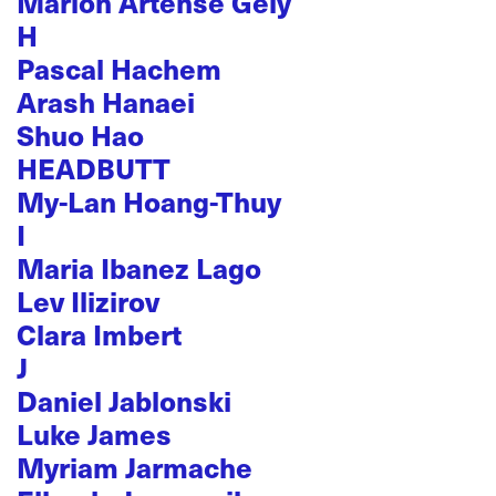
Marion Artense Gély
H
Pascal Hachem
Arash Hanaei
Shuo Hao
HEADBUTT
My-Lan Hoang-Thuy
I
Maria Ibanez Lago
Lev Ilizirov
Clara Imbert
J
Daniel Jablonski
Luke James
Myriam Jarmache