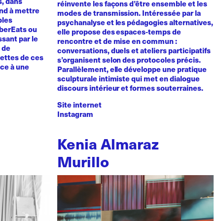
s, dans
réinvente les façons d’être ensemble et les
tend à mettre
modes de transmission. Intéressée par la
bles
psychanalyse et les pédagogies alternatives,
UberEats ou
elle propose des espaces-temps de
sant par le
rencontre et de mise en commun :
e de
conversations, duels et ateliers participatifs
cettes de ces
s’organisent selon des protocoles précis.
nce à une
Parallèlement, elle développe une pratique
sculpturale intimiste qui met en dialogue
discours intérieur et formes souterraines.
Site internet
Instagram
Kenia Almaraz
Murillo