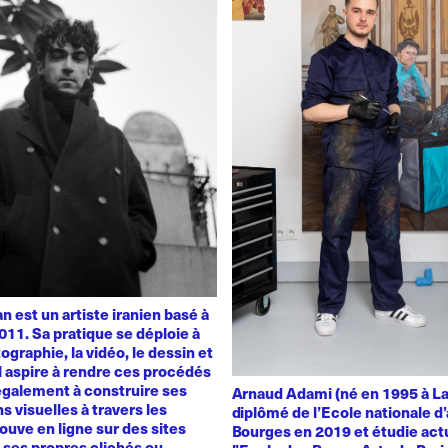
 est un artiste iranien basé à
011. Sa pratique se déploie à
ographie, la vidéo, le dessin et
 Il aspire à rendre ces procédés
également à construire ses
Arnaud Adami (né en 1995 à La
s visuelles à travers les
diplômé de l’Ecole nationale d’
rouve en ligne sur des sites
Bourges en 2019 et étudie act
t ses propres clichés ou