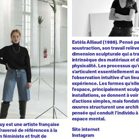
Estèla Alliaud (1986). Pensé p
soustraction, son travail relèv
dimension sculpturale qui a trai
intrinsèque des matériaux et d
physicalité. Les processus qu’
s’articulent essentiellement a
l’observation intuitive d’un lie
expérience. Les formes qu’ell
l’espace, principalement sculp
installations, se donnent à voir 
d’actions simples, mais fondat
œuvres structurent une archit
pensée qui conduit l’individu à 
espace mental.
y est une artiste française
Site internet
raversé de références à la
Instagram
n féministe et fruit de