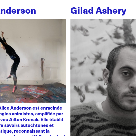
Anderson
Gilad Ashery
'Alice Anderson est enracinée
ogies animistes, amplifiée par
vec Ailton Krenak. Elle établit
re savoirs autochtones et
tique, reconnaissant la