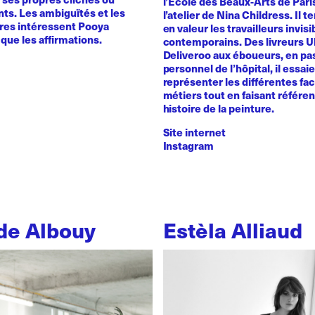
l’Ecole des Beaux-Arts de Pari
ts. Les ambiguïtés et les
l’atelier de Nina Childress. Il 
ires intéressent Pooya
en valeur les travailleurs invisi
que les affirmations.
contemporains. Des livreurs 
Deliveroo aux éboueurs, en pas
personnel de l’hôpital, il essai
représenter les différentes fa
métiers tout en faisant référe
histoire de la peinture.
Site internet
Instagram
de Albouy
Estèla Alliaud