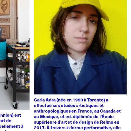
Carla Adra (née en 1993 à Toronto) a
effectué ses études artistiques et
anthropologiques en France, au Canada et
nnion) est
au Mexique, et est diplômée de l’École
art de
supérieure d’art et de design de Reims en
uellement à
2017. À travers la forme performative, elle