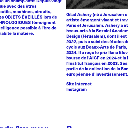
 un champ actif. Depuis vingt
ogue avec des êtres
utils, machines, circuits,
Gilad Ashery (né à Jérusalem e
es OBJETS ÉVEILLÉS lors de
artiste émergent vivant et trav
HNOLOGIQUES témoignent
Paris et Jérusalem. Ashery a ét
telligence possible à l'ère de
beaux-arts à la Bezalel Academ
 habite la matière.
Design (Jérusalem), dont il es
2022, puis a suivi des études 
cycle aux Beaux-Arts de Paris
2024. Il a reçu le prix Ilana Elo
bourse de l’AICF en 2024 et la
l’Institut français en 2023. Se
partie de la collection de la B
européenne d’investissement
Site internet
Instagram