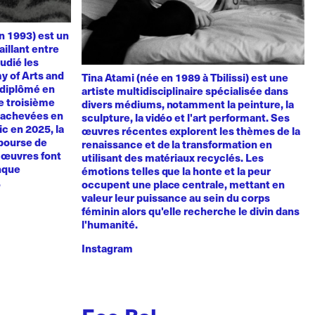
n 1993) est un
aillant entre
udié les
y of Arts and
Tina Atami (née en 1989 à Tbilissi) est une
t diplômé en
artiste multidisciplinaire spécialisée dans
de troisième
divers médiums, notamment la peinture, la
, achevées en
sculpture, la vidéo et l'art performant. Ses
vic en 2025, la
œuvres récentes explorent les thèmes de la
 bourse de
renaissance et de la transformation en
s œuvres font
utilisant des matériaux recyclés. Les
anque
émotions telles que la honte et la peur
.
occupent une place centrale, mettant en
valeur leur puissance au sein du corps
féminin alors qu'elle recherche le divin dans
l'humanité.
Instagram