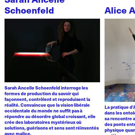
Schoenfeld
Alice 
Sarah Ancelle Schoenfeld interroge les
formes de production du savoir qui
façonnent, contrôlent et reproduisent la
réalité. Convaincue que la vision libérale
La pratique d
occidentale du monde ne suffit pas à
dans les ontol
répondre au désordre global croissant, elle
sa rencontre a
crée des laboratoires mystérieux où
des ponts ent
solutions, guérisons et sens sont réinventés
physique quan
avec malice.