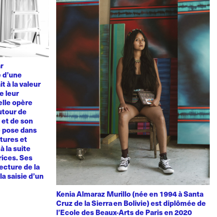
ar
e d’une
t à la valeur
e leur
elle opère
utour de
u et de son
e pose dans
tures et
à la suite
rices. Ses
ecture de la
la saisie d’un
Kenia Almaraz Murillo (née en 1994 à Santa
Cruz de la Sierra en Bolivie) est diplômée de
l’Ecole des Beaux-Arts de Paris en 2020