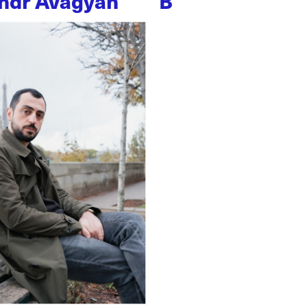
ndr Avagyan
B