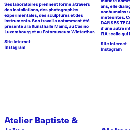
matière comme
Ses laboratoires prennent forme à travers
ans, elle dial
des installations, des photographies
nonhumains : o
expérimentales, des sculptures et des
météorites. C
instruments. Son travail a notamment été
DANSES TEC
présenté à la Kunsthalle Mainz, au Casino
d'une autre in
Luxembourg et au Fotomuseum Winterthur.
l'IA : celle qui
Site internet
Site internet
Instagram
Instagram
Atelier Baptiste &