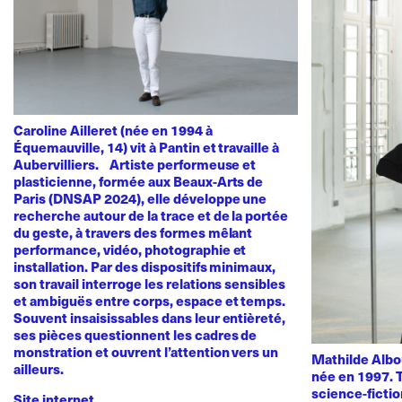
Caroline Ailleret (née en 1994 à
Équemauville, 14) vit à Pantin et travaille à
Aubervilliers. Artiste performeuse et
plasticienne, formée aux Beaux-Arts de
Paris (DNSAP 2024), elle développe une
recherche autour de la trace et de la portée
du geste, à travers des formes mêlant
performance, vidéo, photographie et
installation. Par des dispositifs minimaux,
son travail interroge les relations sensibles
et ambiguës entre corps, espace et temps.
Souvent insaisissables dans leur entièreté,
ses pièces questionnent les cadres de
monstration et ouvrent l’attention vers un
Mathilde Albou
ailleurs.
née en 1997. T
science-fictio
Site internet