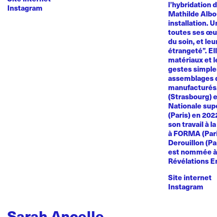
l’hybridation d
Instagram
Mathilde Albou
installation. 
toutes ses œuvr
du soin, et le
étrangeté”. El
matériaux et l
gestes simples
assemblages d
manufacturés
(Strasbourg) e
Nationale sup
(Paris) en 20
son travail à l
à FORMA (Paris
Derouillon (Pa
est nommée à 
Révélations E
Site internet
Instagram
Sarah Ancelle