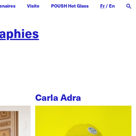
enaires
Visite
POUSH Hot Glass
Fr
/
En
raphies
Carla Adra