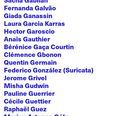
Fernanda Galvão
Giada Ganassin
Laura Garcia Karras
Hector Garoscio
Anaïs Gauthier
Bérénice Gaça Courtin
Clémence Gbonon
Quentin Germain
Federico González (Suricata)
Jerome Grivel
Misha Gudwin
Pauline Guerrier
Cécile Guettier
Raphaël Guez