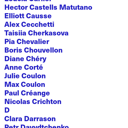
Hector Castells Matutano
Elliott Causse
Alex Cecchetti
Taisiia Cherkasova
Pia Chevalier
Boris Chouvellon
Diane Chéry
Anne Corté
Julie Coulon
Max Coulon
Paul Créange
Nicolas Crichton
D
Clara Darrason
Petr Davydtchenko