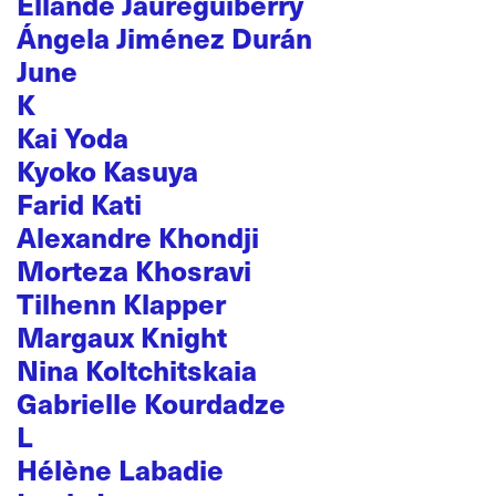
Ellande Jaureguiberry
Ángela Jiménez Durán
June
K
Kai Yoda
Kyoko Kasuya
Farid Kati
Alexandre Khondji
Morteza Khosravi
Tilhenn Klapper
Margaux Knight
Nina Koltchitskaia
Gabrielle Kourdadze
L
Hélène Labadie