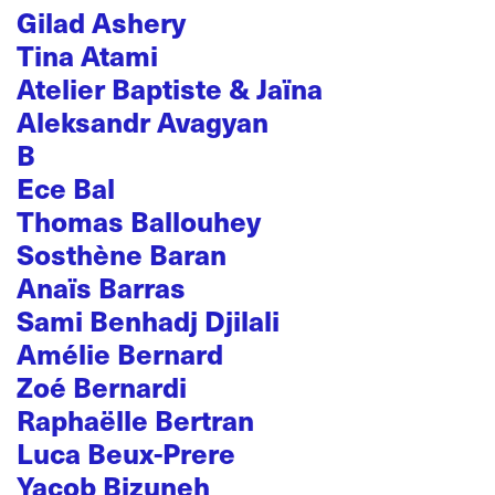
Gilad Ashery
Tina Atami
Atelier Baptiste & Jaïna
Aleksandr Avagyan
B
Ece Bal
Thomas Ballouhey
Sosthène Baran
Anaïs Barras
Sami Benhadj Djilali
Amélie Bernard
Zoé Bernardi
Raphaëlle Bertran
Luca Beux-Prere
Yacob Bizuneh