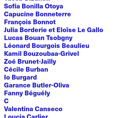
Sofía Bonilla Otoya
Capucine Bonneterre
François Bonnot
Julia Borderie et Eloïse Le Gallo
Lucas Bouan Tsobgny
Léonard Bourgois Beaulieu
Kamil Bouzoubaa-Grivel
Zoé Brunet-Jailly
Cécile Burban
Io Burgard
Garance Butler-Oliva
Fanny Béguély
C
Valentina Canseco
Loucia Carlier