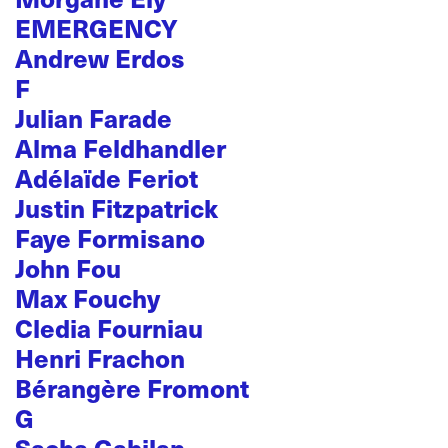
EMERGENCY
Andrew Erdos
F
Julian Farade
Alma Feldhandler
Adélaïde Feriot
Justin Fitzpatrick
Faye Formisano
John Fou
Max Fouchy
Cledia Fourniau
Henri Frachon
Bérangère Fromont
G
Sacha Gabilan