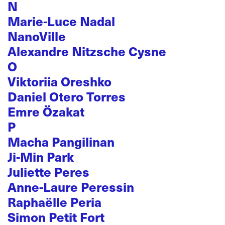
N
Marie-Luce Nadal
NanoVille
Alexandre Nitzsche Cysne
O
Viktoriia Oreshko
Daniel Otero Torres
Emre Özakat
P
Macha Pangilinan
Ji-Min Park
Juliette Peres
Anne-Laure Peressin
Raphaëlle Peria
Simon Petit Fort