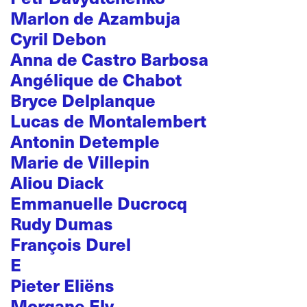
Marlon de Azambuja
Cyril Debon
Anna de Castro Barbosa
Angélique de Chabot
Bryce Delplanque
Lucas de Montalembert
Antonin Detemple
Marie de Villepin
Aliou Diack
Emmanuelle Ducrocq
Rudy Dumas
François Durel
E
Pieter Eliëns
Morgane Ely