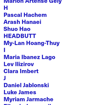
Marion Artense Gély
H
Pascal Hachem
Arash Hanaei
Shuo Hao
HEADBUTT
My-Lan Hoang-Thuy
I
Maria Ibanez Lago
Lev Ilizirov
Clara Imbert
J
Daniel Jablonski
Luke James
Myriam Jarmache