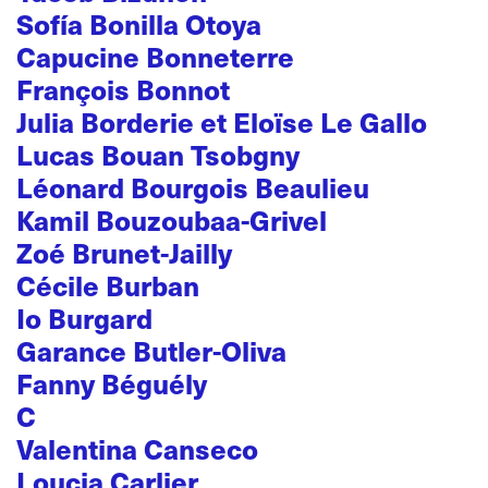
Sofía Bonilla Otoya
Capucine Bonneterre
François Bonnot
Julia Borderie et Eloïse Le Gallo
Lucas Bouan Tsobgny
Léonard Bourgois Beaulieu
Kamil Bouzoubaa-Grivel
Zoé Brunet-Jailly
Cécile Burban
Io Burgard
Garance Butler-Oliva
Fanny Béguély
C
Valentina Canseco
Loucia Carlier