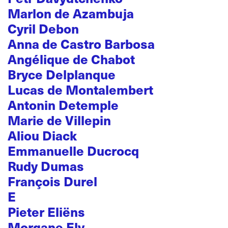
Marlon de Azambuja
Cyril Debon
Anna de Castro Barbosa
Angélique de Chabot
Bryce Delplanque
Lucas de Montalembert
Antonin Detemple
Marie de Villepin
Aliou Diack
Emmanuelle Ducrocq
Rudy Dumas
François Durel
E
Pieter Eliëns
Morgane Ely