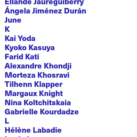
Ellande Jaureguiberry
Ángela Jiménez Durán
June
K
Kai Yoda
Kyoko Kasuya
Farid Kati
Alexandre Khondji
Morteza Khosravi
Tilhenn Klapper
Margaux Knight
Nina Koltchitskaia
Gabrielle Kourdadze
L
Hélène Labadie