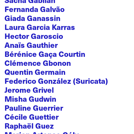
Sacha Gabilan
Fernanda Galvão
Giada Ganassin
Laura Garcia Karras
Hector Garoscio
Anaïs Gauthier
Bérénice Gaça Courtin
Clémence Gbonon
Quentin Germain
Federico González (Suricata)
Jerome Grivel
Misha Gudwin
Pauline Guerrier
Cécile Guettier
Raphaël Guez