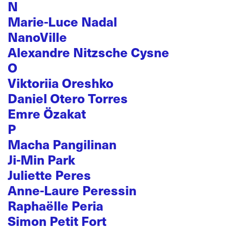
N
Marie-Luce Nadal
NanoVille
Alexandre Nitzsche Cysne
O
Viktoriia Oreshko
Daniel Otero Torres
Emre Özakat
P
Macha Pangilinan
Ji-Min Park
Juliette Peres
Anne-Laure Peressin
Raphaëlle Peria
Simon Petit Fort