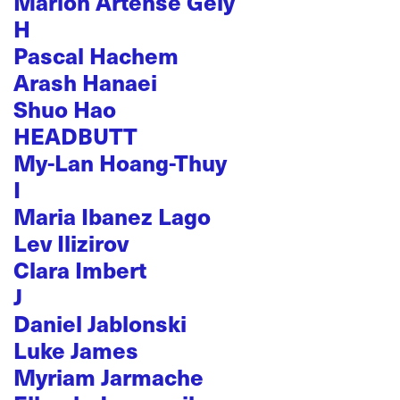
Marion Artense Gély
H
Pascal Hachem
Arash Hanaei
Shuo Hao
HEADBUTT
My-Lan Hoang-Thuy
I
Maria Ibanez Lago
Lev Ilizirov
Clara Imbert
J
Daniel Jablonski
Luke James
Myriam Jarmache