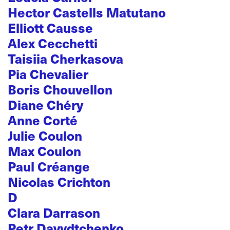
Hector Castells Matutano
Elliott Causse
Alex Cecchetti
Taisiia Cherkasova
Pia Chevalier
Boris Chouvellon
Diane Chéry
Anne Corté
Julie Coulon
Max Coulon
Paul Créange
Nicolas Crichton
D
Clara Darrason
Petr Davydtchenko