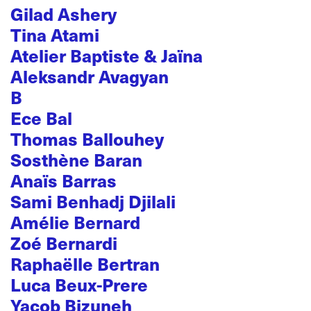
Gilad Ashery
Tina Atami
Atelier Baptiste & Jaïna
Aleksandr Avagyan
B
Ece Bal
Thomas Ballouhey
Sosthène Baran
Anaïs Barras
Sami Benhadj Djilali
Amélie Bernard
Zoé Bernardi
Raphaëlle Bertran
Luca Beux-Prere
Yacob Bizuneh