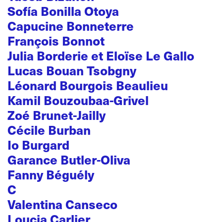
Sofía Bonilla Otoya
Capucine Bonneterre
François Bonnot
Julia Borderie et Eloïse Le Gallo
Lucas Bouan Tsobgny
Léonard Bourgois Beaulieu
Kamil Bouzoubaa-Grivel
Zoé Brunet-Jailly
Cécile Burban
Io Burgard
Garance Butler-Oliva
Fanny Béguély
C
Valentina Canseco
Loucia Carlier