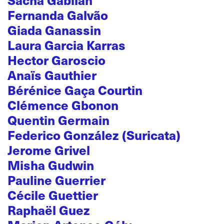
Sacha Gabilan
Fernanda Galvão
Giada Ganassin
Laura Garcia Karras
Hector Garoscio
Anaïs Gauthier
Bérénice Gaça Courtin
Clémence Gbonon
Quentin Germain
Federico González (Suricata)
Jerome Grivel
Misha Gudwin
Pauline Guerrier
Cécile Guettier
Raphaël Guez