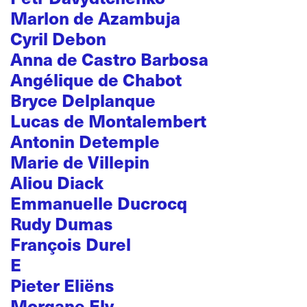
Marlon de Azambuja
Cyril Debon
Anna de Castro Barbosa
Angélique de Chabot
Bryce Delplanque
Lucas de Montalembert
Antonin Detemple
Marie de Villepin
Aliou Diack
Emmanuelle Ducrocq
Rudy Dumas
François Durel
E
Pieter Eliëns
Morgane Ely