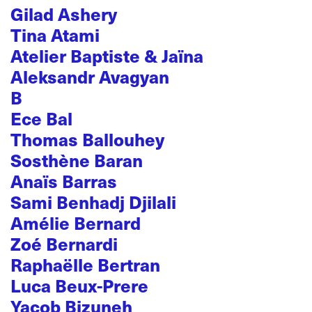
Gilad Ashery
Tina Atami
Atelier Baptiste & Jaïna
Aleksandr Avagyan
B
Ece Bal
Thomas Ballouhey
Sosthène Baran
Anaïs Barras
Sami Benhadj Djilali
Amélie Bernard
Zoé Bernardi
Raphaëlle Bertran
Luca Beux-Prere
Yacob Bizuneh