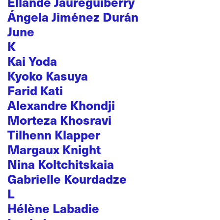
Ellande Jaureguiberry
Ángela Jiménez Durán
June
K
Kai Yoda
Kyoko Kasuya
Farid Kati
Alexandre Khondji
Morteza Khosravi
Tilhenn Klapper
Margaux Knight
Nina Koltchitskaia
Gabrielle Kourdadze
L
Hélène Labadie