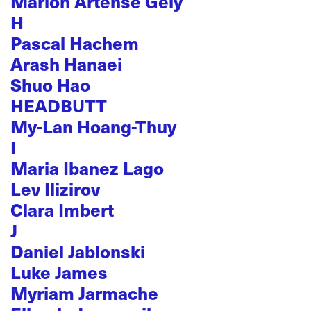
Marion Artense Gély
H
Pascal Hachem
Arash Hanaei
Shuo Hao
HEADBUTT
My-Lan Hoang-Thuy
I
Maria Ibanez Lago
Lev Ilizirov
Clara Imbert
J
Daniel Jablonski
Luke James
Myriam Jarmache