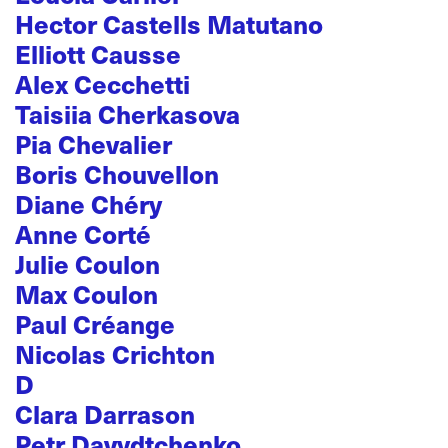
Hector Castells Matutano
Elliott Causse
Alex Cecchetti
Taisiia Cherkasova
Pia Chevalier
Boris Chouvellon
Diane Chéry
Anne Corté
Julie Coulon
Max Coulon
Paul Créange
Nicolas Crichton
D
Clara Darrason
Petr Davydtchenko