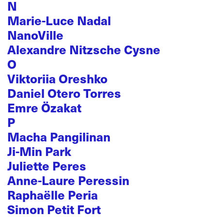
N
Marie-Luce Nadal
NanoVille
Alexandre Nitzsche Cysne
O
Viktoriia Oreshko
Daniel Otero Torres
Emre Özakat
P
Macha Pangilinan
Ji-Min Park
Juliette Peres
Anne-Laure Peressin
Raphaëlle Peria
Simon Petit Fort