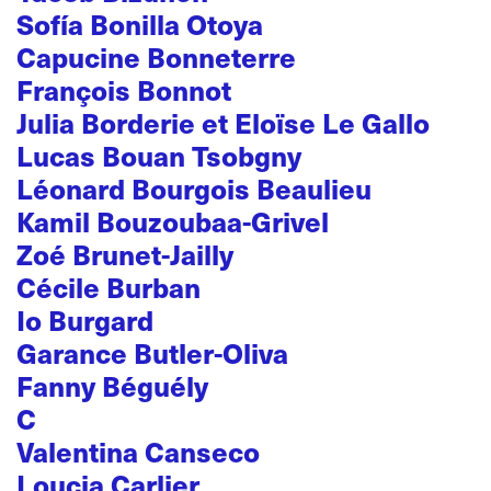
Sofía Bonilla Otoya
Capucine Bonneterre
François Bonnot
Julia Borderie et Eloïse Le Gallo
Lucas Bouan Tsobgny
Léonard Bourgois Beaulieu
Kamil Bouzoubaa-Grivel
Zoé Brunet-Jailly
Cécile Burban
Io Burgard
Garance Butler-Oliva
Fanny Béguély
C
Valentina Canseco
Loucia Carlier