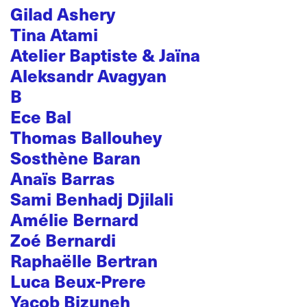
Gilad Ashery
Tina Atami
Atelier Baptiste & Jaïna
Aleksandr Avagyan
B
Ece Bal
Thomas Ballouhey
Sosthène Baran
Anaïs Barras
Sami Benhadj Djilali
Amélie Bernard
Zoé Bernardi
Raphaëlle Bertran
Luca Beux-Prere
Yacob Bizuneh