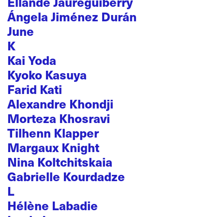
Ellande Jaureguiberry
Ángela Jiménez Durán
June
K
Kai Yoda
Kyoko Kasuya
Farid Kati
Alexandre Khondji
Morteza Khosravi
Tilhenn Klapper
Margaux Knight
Nina Koltchitskaia
Gabrielle Kourdadze
L
Hélène Labadie