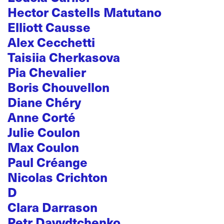
Hector Castells Matutano
Elliott Causse
Alex Cecchetti
Taisiia Cherkasova
Pia Chevalier
Boris Chouvellon
Diane Chéry
Anne Corté
Julie Coulon
Max Coulon
Paul Créange
Nicolas Crichton
D
Clara Darrason
Petr Davydtchenko