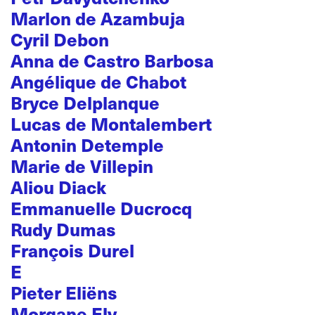
Marlon de Azambuja
Cyril Debon
Anna de Castro Barbosa
Angélique de Chabot
Bryce Delplanque
Lucas de Montalembert
Antonin Detemple
Marie de Villepin
Aliou Diack
Emmanuelle Ducrocq
Rudy Dumas
François Durel
E
Pieter Eliëns
Morgane Ely