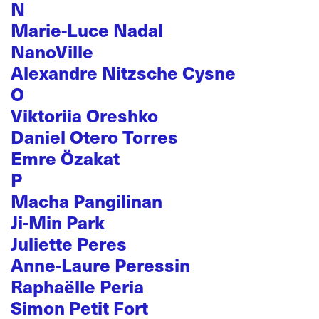
N
Marie-Luce Nadal
NanoVille
Alexandre Nitzsche Cysne
O
Viktoriia Oreshko
Daniel Otero Torres
Emre Özakat
P
Macha Pangilinan
Ji-Min Park
Juliette Peres
Anne-Laure Peressin
Raphaëlle Peria
Simon Petit Fort