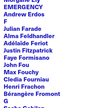
EMERGENCY
Andrew Erdos
F
Julian Farade
Alma Feldhandler
Adélaïde Feriot
Justin Fitzpatrick
Faye Formisano
John Fou
Max Fouchy
Cledia Fourniau
Henri Frachon
Bérangère Fromont
G
Sacha Gabilan