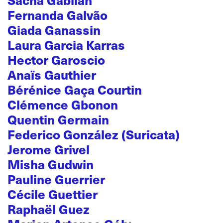
Fernanda Galvão
Giada Ganassin
Laura Garcia Karras
Hector Garoscio
Anaïs Gauthier
Bérénice Gaça Courtin
Clémence Gbonon
Quentin Germain
Federico González (Suricata)
Jerome Grivel
Misha Gudwin
Pauline Guerrier
Cécile Guettier
Raphaël Guez