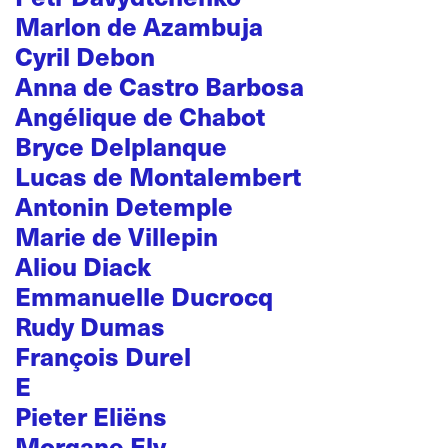
Marlon de Azambuja
Cyril Debon
Anna de Castro Barbosa
Angélique de Chabot
Bryce Delplanque
Lucas de Montalembert
Antonin Detemple
Marie de Villepin
Aliou Diack
Emmanuelle Ducrocq
Rudy Dumas
François Durel
E
Pieter Eliëns
Morgane Ely