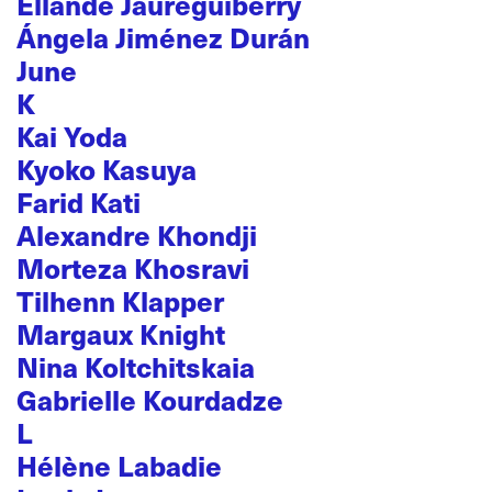
Ellande Jaureguiberry
Ángela Jiménez Durán
June
K
Kai Yoda
Kyoko Kasuya
Farid Kati
Alexandre Khondji
Morteza Khosravi
Tilhenn Klapper
Margaux Knight
Nina Koltchitskaia
Gabrielle Kourdadze
L
Hélène Labadie