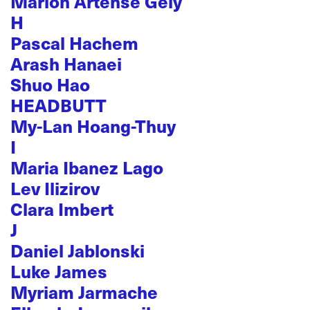
Marion Artense Gély
H
Pascal Hachem
Arash Hanaei
Shuo Hao
HEADBUTT
My-Lan Hoang-Thuy
I
Maria Ibanez Lago
Lev Ilizirov
Clara Imbert
J
Daniel Jablonski
Luke James
Myriam Jarmache