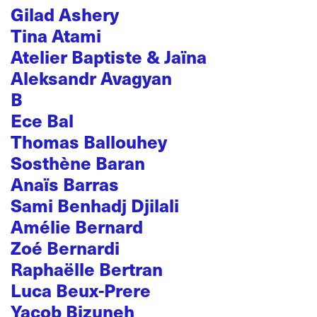
Gilad Ashery
Tina Atami
Atelier Baptiste & Jaïna
Aleksandr Avagyan
B
Ece Bal
Thomas Ballouhey
Sosthène Baran
Anaïs Barras
Sami Benhadj Djilali
Amélie Bernard
Zoé Bernardi
Raphaëlle Bertran
Luca Beux-Prere
Yacob Bizuneh