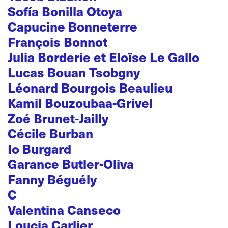
Sofía Bonilla Otoya
Capucine Bonneterre
François Bonnot
Julia Borderie et Eloïse Le Gallo
Lucas Bouan Tsobgny
Léonard Bourgois Beaulieu
Kamil Bouzoubaa-Grivel
Zoé Brunet-Jailly
Cécile Burban
Io Burgard
Garance Butler-Oliva
Fanny Béguély
C
Valentina Canseco
Loucia Carlier