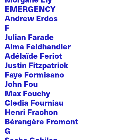
EMERGENCY
Andrew Erdos
F
Julian Farade
Alma Feldhandler
Adélaïde Feriot
Justin Fitzpatrick
Faye Formisano
John Fou
Max Fouchy
Cledia Fourniau
Henri Frachon
Bérangère Fromont
G
Sacha Gabilan