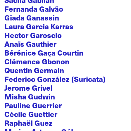
Fernanda Galvão
Giada Ganassin
Laura Garcia Karras
Hector Garoscio
Anaïs Gauthier
Bérénice Gaça Courtin
Clémence Gbonon
Quentin Germain
Federico González (Suricata)
Jerome Grivel
Misha Gudwin
Pauline Guerrier
Cécile Guettier
Raphaël Guez