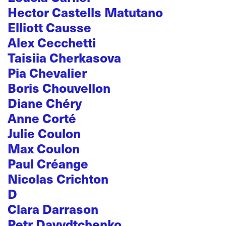
Hector Castells Matutano
Elliott Causse
Alex Cecchetti
Taisiia Cherkasova
Pia Chevalier
Boris Chouvellon
Diane Chéry
Anne Corté
Julie Coulon
Max Coulon
Paul Créange
Nicolas Crichton
D
Clara Darrason
Petr Davydtchenko