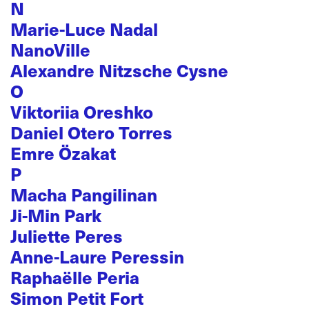
N
Marie-Luce Nadal
NanoVille
Alexandre Nitzsche Cysne
O
Viktoriia Oreshko
Daniel Otero Torres
Emre Özakat
P
Macha Pangilinan
Ji-Min Park
Juliette Peres
Anne-Laure Peressin
Raphaëlle Peria
Simon Petit Fort