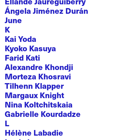
Ellande Jaureguiberry
Ángela Jiménez Durán
June
K
Kai Yoda
Kyoko Kasuya
Farid Kati
Alexandre Khondji
Morteza Khosravi
Tilhenn Klapper
Margaux Knight
Nina Koltchitskaia
Gabrielle Kourdadze
L
Hélène Labadie