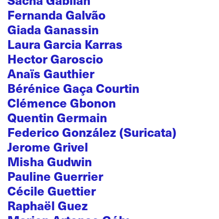
Fernanda Galvão
Giada Ganassin
Laura Garcia Karras
Hector Garoscio
Anaïs Gauthier
Bérénice Gaça Courtin
Clémence Gbonon
Quentin Germain
Federico González (Suricata)
Jerome Grivel
Misha Gudwin
Pauline Guerrier
Cécile Guettier
Raphaël Guez