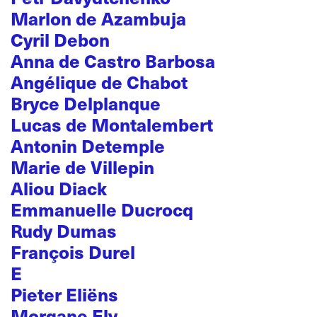
Marlon de Azambuja
Cyril Debon
Anna de Castro Barbosa
Angélique de Chabot
Bryce Delplanque
Lucas de Montalembert
Antonin Detemple
Marie de Villepin
Aliou Diack
Emmanuelle Ducrocq
Rudy Dumas
François Durel
E
Pieter Eliëns
Morgane Ely