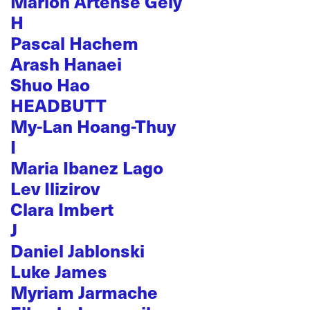
Marion Artense Gély
H
Pascal Hachem
Arash Hanaei
Shuo Hao
HEADBUTT
My-Lan Hoang-Thuy
I
Maria Ibanez Lago
Lev Ilizirov
Clara Imbert
J
Daniel Jablonski
Luke James
Myriam Jarmache