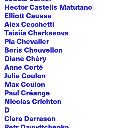
Hector Castells Matutano
Elliott Causse
Alex Cecchetti
Taisiia Cherkasova
Pia Chevalier
Boris Chouvellon
Diane Chéry
Anne Corté
Julie Coulon
Max Coulon
Paul Créange
Nicolas Crichton
D
Clara Darrason
Petr Davydtchenko