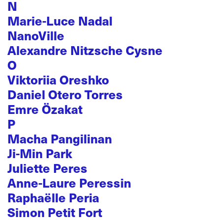
N
Marie-Luce Nadal
NanoVille
Alexandre Nitzsche Cysne
O
Viktoriia Oreshko
Daniel Otero Torres
Emre Özakat
P
Macha Pangilinan
Ji-Min Park
Juliette Peres
Anne-Laure Peressin
Raphaëlle Peria
Simon Petit Fort