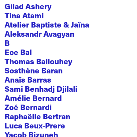
Gilad Ashery
Tina Atami
Atelier Baptiste & Jaïna
Aleksandr Avagyan
B
Ece Bal
Thomas Ballouhey
Sosthène Baran
Anaïs Barras
Sami Benhadj Djilali
Amélie Bernard
Zoé Bernardi
Raphaëlle Bertran
Luca Beux-Prere
Yacob Bizuneh