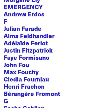
EMERGENCY
Andrew Erdos
F
Julian Farade
Alma Feldhandler
Adélaïde Feriot
Justin Fitzpatrick
Faye Formisano
John Fou
Max Fouchy
Cledia Fourniau
Henri Frachon
Bérangère Fromont
G
Sacha Gabilan