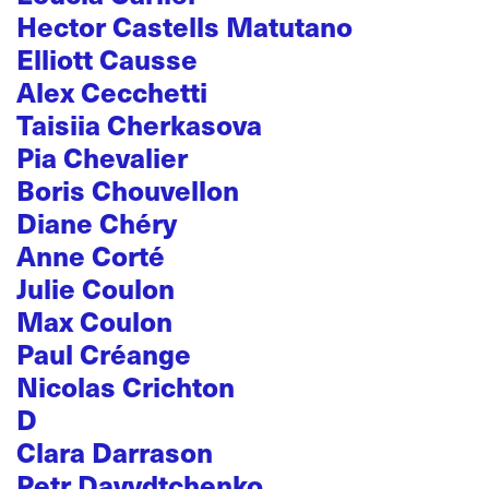
Hector Castells Matutano
Elliott Causse
Alex Cecchetti
Taisiia Cherkasova
Pia Chevalier
Boris Chouvellon
Diane Chéry
Anne Corté
Julie Coulon
Max Coulon
Paul Créange
Nicolas Crichton
D
Clara Darrason
Petr Davydtchenko