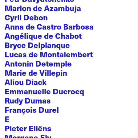
Marlon de Azambuja
Cyril Debon
Anna de Castro Barbosa
Angélique de Chabot
Bryce Delplanque
Lucas de Montalembert
Antonin Detemple
Marie de Villepin
Aliou Diack
Emmanuelle Ducrocq
Rudy Dumas
François Durel
E
Pieter Eliëns
Morgane Ely