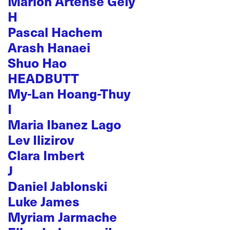
Marion Artense Gély
H
Pascal Hachem
Arash Hanaei
Shuo Hao
HEADBUTT
My-Lan Hoang-Thuy
I
Maria Ibanez Lago
Lev Ilizirov
Clara Imbert
J
Daniel Jablonski
Luke James
Myriam Jarmache