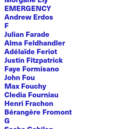
EMERGENCY
Andrew Erdos
F
Julian Farade
Alma Feldhandler
Adélaïde Feriot
Justin Fitzpatrick
Faye Formisano
John Fou
Max Fouchy
Cledia Fourniau
Henri Frachon
Bérangère Fromont
G
Sacha Gabilan