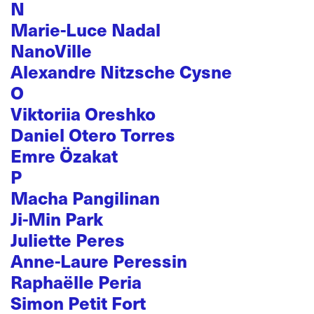
N
Marie-Luce Nadal
NanoVille
Alexandre Nitzsche Cysne
O
Viktoriia Oreshko
Daniel Otero Torres
Emre Özakat
P
Macha Pangilinan
Ji-Min Park
Juliette Peres
Anne-Laure Peressin
Raphaëlle Peria
Simon Petit Fort