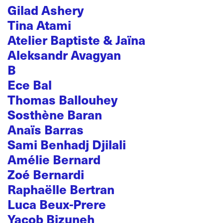
Gilad Ashery
Tina Atami
Atelier Baptiste & Jaïna
Aleksandr Avagyan
B
Ece Bal
Thomas Ballouhey
Sosthène Baran
Anaïs Barras
Sami Benhadj Djilali
Amélie Bernard
Zoé Bernardi
Raphaëlle Bertran
Luca Beux-Prere
Yacob Bizuneh