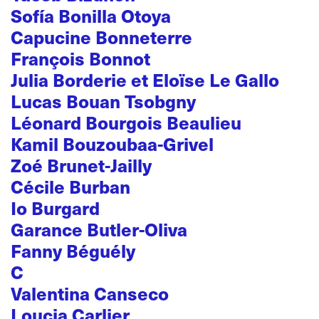
Sofía Bonilla Otoya
Capucine Bonneterre
François Bonnot
Julia Borderie et Eloïse Le Gallo
Lucas Bouan Tsobgny
Léonard Bourgois Beaulieu
Kamil Bouzoubaa-Grivel
Zoé Brunet-Jailly
Cécile Burban
Io Burgard
Garance Butler-Oliva
Fanny Béguély
C
Valentina Canseco
Loucia Carlier