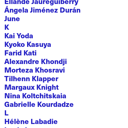
Ellande Jaureguiberry
Ángela Jiménez Durán
June
K
Kai Yoda
Kyoko Kasuya
Farid Kati
Alexandre Khondji
Morteza Khosravi
Tilhenn Klapper
Margaux Knight
Nina Koltchitskaia
Gabrielle Kourdadze
L
Hélène Labadie